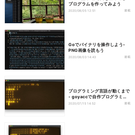
プログラムを作ってみよう
連載
2020/08/05 12:51
Goでバイナリを操作しよう-
PNG画像を読もう
連載
2020/08/03 14:43
プログラミング言語が動くまで
- goyaccで自作プログラミン
グ言語を作ってみよう（その
連載
2020/07/15 14:52
2）