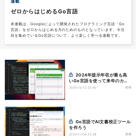
連載
ゼロからはじめるGo言語
本連載は、Googleによって開発されたプログラミング言語「Go
言語」をゼロからはじめる方のためのものとなっています。今注
目を集めているGo言語について、より楽しく学べる連載です。
2024年提示年収が最も高
いGo言語を使って来年のカレ
ンダーExcelを作ろう
連載
2024/12/12 20:40
Go言語でAI文書校正ツール
を作ろう
連載
2024/11/06 20:38