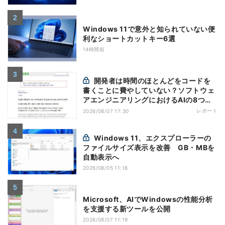
Windows 11で意外と知られていない便
利なショートカットキー6選
14時間前
開発者は時間のほとんどをコードを
書くことに費やしていない？ソフトウェ
アエンジニアリングにおけるAIの8つの
神話への賛否
レポート
2026/08/07 17:30
Windows 11、エクスプローラーの
ファイルサイズ表示を改善 GB・MBを
自動表示へ
2026/08/05 11:16
Microsoft、AIでWindowsの性能分析
を支援する新ツールを公開
2026/08/07 11:19