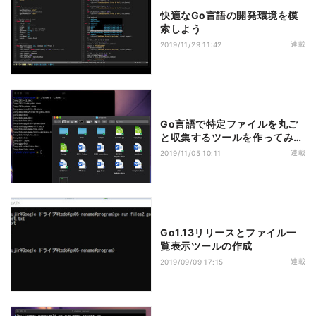
快適なGo言語の開発環境を模
索しよう
連載
2019/11/29 11:42
Go言語で特定ファイルを丸ご
と収集するツールを作ってみよ
う
連載
2019/11/05 10:11
Go1.13リリースとファイル一
覧表示ツールの作成
連載
2019/09/09 17:15