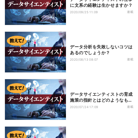
に文系の経験は生かせますか？
連載
2020/09/25 11:09
データ分析を失敗しないコツは
あるのでしょうか？
連載
2020/08/13 08:07
データサイエンティストの育成
施策の指針とはどのようなもの
ですか？
連載
2020/07/24 17:09