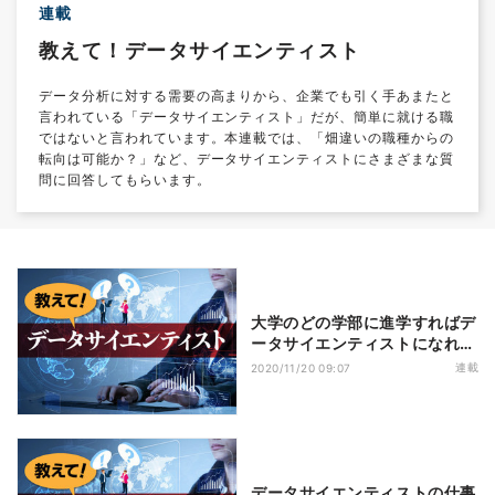
連載
教えて！データサイエンティスト
データ分析に対する需要の高まりから、企業でも引く手あまたと
言われている「データサイエンティスト」だが、簡単に就ける職
ではないと言われています。本連載では、「畑違いの職種からの
転向は可能か？」など、データサイエンティストにさまざまな質
問に回答してもらいます。
大学のどの学部に進学すればデ
ータサイエンティストになれま
すか？
連載
2020/11/20 09:07
データサイエンティストの仕事