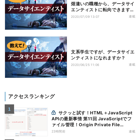
畑違いの職種から、データサイ
エンティストに転向できます
か？
連載
2020/07/09 13:07
文系学生ですが、データサイエ
ンティストになれますか？
連載
2020/06/25 11:06
アクセスランキング
サクッと試す！HTML＋JavaScript
APIの最新事情 第11回 JavaScriptでフ
ァイル管理！Origin Private File
Systemを活用する
23時間前
連載