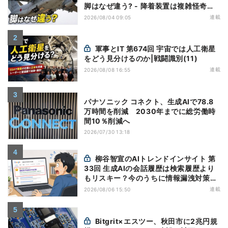
脚はなぜ違う? - 降着装置は複雑怪奇
(5)|軍用輸送機(10)
連載
2026/08/04 09:05
軍事とIT 第674回 宇宙では人工衛星
をどう見分けるのか|戦闘識別(11)
連載
2026/08/08 16:55
パナソニック コネクト、生成AIで78.8
万時間を削減 2030年までに総労働時
間10％削減へ
2026/07/30 13:18
柳谷智宣のAIトレンドインサイト 第
33回 生成AIの会話履歴は検索履歴より
もリスキー？今のうちに情報漏洩対策を
万全にしておこう
連載
2026/08/06 15:50
Bitgrit×エスツー、秋田市に2兆円規