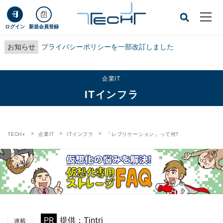
ログイン
新規会員登録
お知らせ
プライバシーポリシーを一部改訂しました
企業IT
ITインフラ
TECH+
企業IT
ITインフラ
「レプリケーション」って何?
PR
提供：Tintri
連載