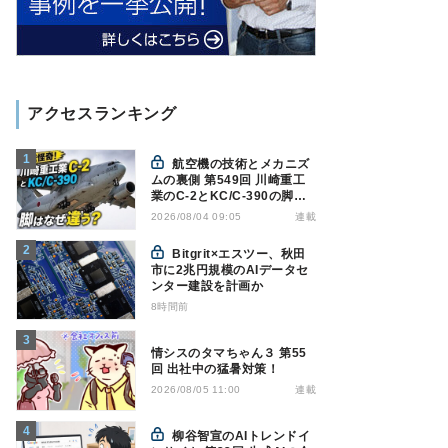
アクセスランキング
航空機の技術とメカニズ
ムの裏側 第549回 川崎重工
業のC-2とKC/C-390の脚は
なぜ違う? - 降着装置は複雑
連載
2026/08/04 09:05
怪奇(5)|軍用輸送機(10)
Bitgrit×エスツー、秋田
市に2兆円規模のAIデータセ
ンター建設を計画か
8時間前
情シスのタマちゃん３ 第55
回 出社中の猛暑対策！
連載
2026/08/05 11:00
柳谷智宣のAIトレンドイ