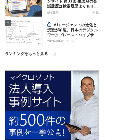
ンサイト 第33回 生成AIの会
話履歴は検索履歴よりもリス
キー？今のうちに情報漏洩対
8時間前
連載
策を万全にしておこう
AIエージェントの進化と
浸透が加速、日本のデジタル
ワークプレース・ハイプサイ
クルをガートナーが発表
2026/08/05 15:22
ランキングをもっと見る