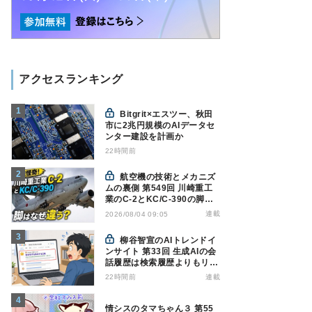
アクセスランキング
Bitgrit×エスツー、秋田
市に2兆円規模のAIデータセ
ンター建設を計画か
22時間前
航空機の技術とメカニズ
ムの裏側 第549回 川崎重工
業のC-2とKC/C-390の脚は
なぜ違う? - 降着装置は複雑
連載
2026/08/04 09:05
怪奇(5)|軍用輸送機(10)
柳谷智宣のAIトレンドイ
ンサイト 第33回 生成AIの会
話履歴は検索履歴よりもリス
キー？今のうちに情報漏洩対
22時間前
連載
策を万全にしておこう
情シスのタマちゃん３ 第55