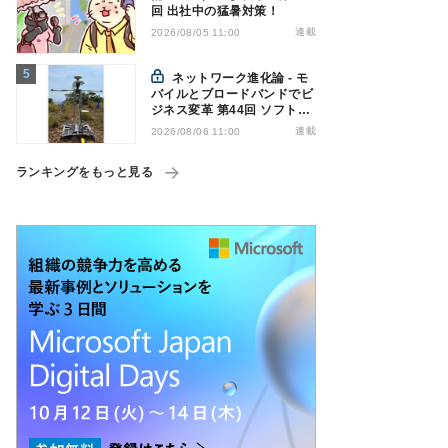
回 出社中の猛暑対策！
連載
2026/08/05 11:00
ネットワーク進化論 - モ
バイルとブロードバンドでビ
ジネス変革 第44回 ソフトバ
ンクが「HAPS」のプレ商用
連載
2026/08/06 11:00
サービス開始を表明、本格的
な商用展開のめどは
ランキングをもっと見る