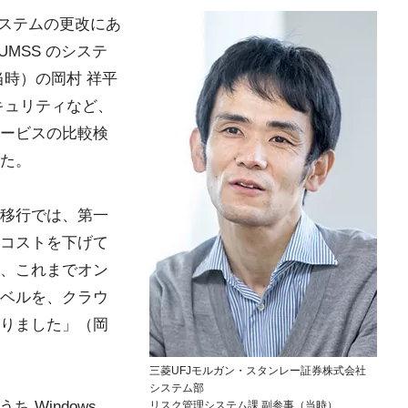
理システムの更改にあ
MSS のシステ
当時）の岡村 祥平
キュリティなど、
ービスの比較検
た。
移行では、第一
コストを下げて
、これまでオン
ベルを、クラウ
りました」（岡
三菱UFJモルガン・スタンレー証券株式会社
システム部
 Windows
リスク管理システム課 副参事（当時）