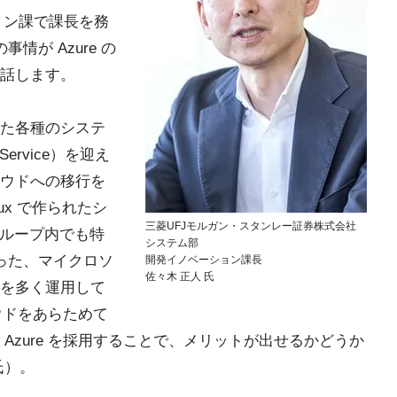
ション課で課長を務
情が Azure の
話します。
た各種のシステ
Service）を迎え
ウドへの移行を
ux で作られたシ
三菱UFJモルガン・スタンレー証券株式会社
グループ内でも特
システム部
r といった、マイクロソ
開発イノベーション課長
佐々木 正人 氏
を多く運用して
ラウドをあらためて
Azure を採用することで、メリットが出せるかどうか
氏）。