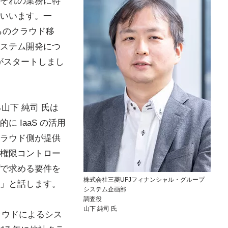
ぞれの業務に特
いいます。一
らのクラウド移
ステム開発につ
討がスタートしまし
山下 純司 氏は
 IaaS の活用
ラウド側が提供
権限コントロー
で求める要件を
株式会社三菱UFJフィナンシャル・グループ
」と話します。
システム企画部
調査役
山下 純司 氏
ラウドによるシス