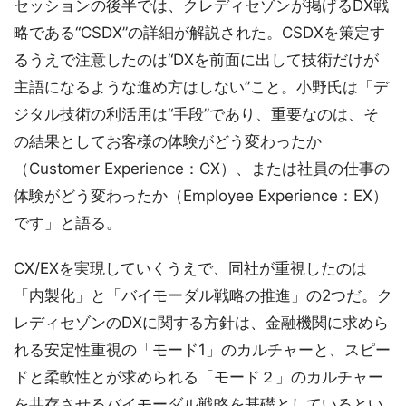
セッションの後半では、クレディセゾンが掲げるDX戦
略である“CSDX”の詳細が解説された。CSDXを策定す
るうえで注意したのは“DXを前面に出して技術だけが
主語になるような進め方はしない”こと。小野氏は「デ
ジタル技術の利活用は“手段”であり、重要なのは、そ
の結果としてお客様の体験がどう変わったか
（Customer Experience：CX）、または社員の仕事の
体験がどう変わったか（Employee Experience：EX）
です」と語る。
CX/EXを実現していくうえで、同社が重視したのは
「内製化」と「バイモーダル戦略の推進」の2つだ。ク
レディセゾンのDXに関する方針は、金融機関に求めら
れる安定性重視の「モード1」のカルチャーと、スピー
ドと柔軟性とが求められる「モード２」のカルチャー
を共存させるバイモーダル戦略を基礎としているとい