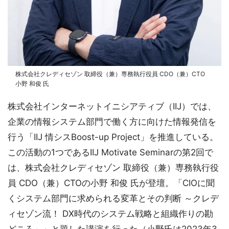
株式会社クレディセゾン 取締役（兼）専務執行役員 CDO（兼）CTO
小野 和俊 氏
株式会社インターネットイニシアティブ（IIJ）では、
企業の情報システム部門で働く方に向けた情報発信を
行う「IIJ 情シスBoost-up Project」を推進している。
この活動の1つであるIIJ Motivate Seminarの第2回で
は、株式会社クレディセゾン 取締役（兼）専務執行役
員 CDO（兼）CTOの小野 和俊 氏が登壇。「CIOに聞
くシステム部門に求められる変革とその判断 ～クレデ
ィセゾン流！ DX時代のシステム戦略と組織作りの勘
どころ～」と題した講演を行った（小野氏は2023年3