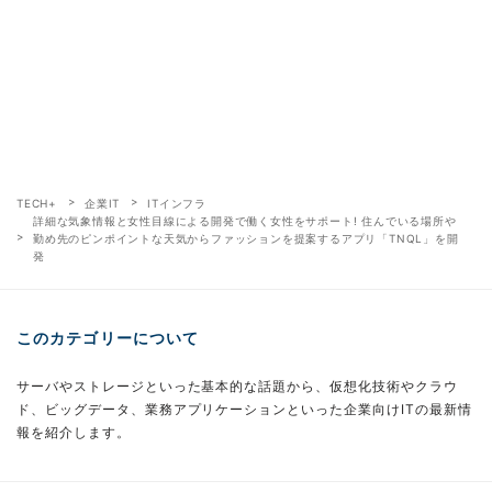
TECH+
企業IT
ITインフラ
詳細な気象情報と女性目線による開発で働く女性をサポート! 住んでいる場所や
勤め先のピンポイントな天気からファッションを提案するアプリ「TNQL」を開
発
このカテゴリーについて
サーバやストレージといった基本的な話題から、仮想化技術やクラウ
ド、ビッグデータ、業務アプリケーションといった企業向けITの最新情
報を紹介します。