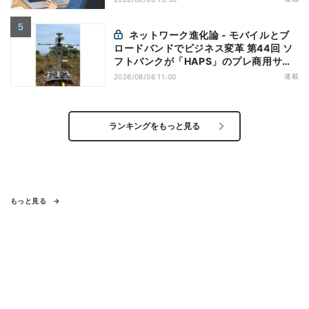
ネットワーク進化論 - モバイルとブ
ロードバンドでビジネス変革 第44回 ソ
フトバンクが「HAPS」のプレ商用サー
ビス開始を表明、本格的な商用展開のめ
連載
2026/08/06 11:00
どは
ランキングをもっと見る
もっと見る