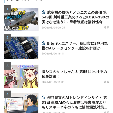
航空機の技術とメカニズムの裏側 第
549回 川崎重工業のC-2とKC/C-390の
脚はなぜ違う? - 降着装置は複雑怪奇
(5)|軍用輸送機(10)
連載
2026/08/04 09:05
Bitgrit×エスツー、秋田市に2兆円規
模のAIデータセンター建設を計画か
2026/08/06 16:41
情シスのタマちゃん３ 第55回 出社中の
猛暑対策！
連載
2026/08/05 11:00
柳谷智宣のAIトレンドインサイト 第
33回 生成AIの会話履歴は検索履歴より
もリスキー？今のうちに情報漏洩対策を
万全にしておこう
連載
2026/08/06 15:50