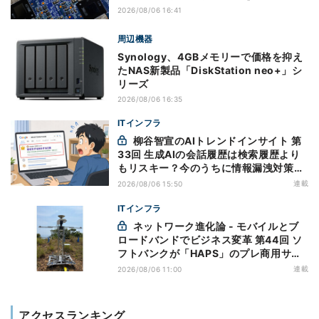
2026/08/06 16:41
周辺機器
Synology、4GBメモリーで価格を抑え
たNAS新製品「DiskStation neo+」シ
リーズ
2026/08/06 16:35
ITインフラ
柳谷智宣のAIトレンドインサイト 第
33回 生成AIの会話履歴は検索履歴より
もリスキー？今のうちに情報漏洩対策を
万全にしておこう
連載
2026/08/06 15:50
ITインフラ
ネットワーク進化論 - モバイルとブ
ロードバンドでビジネス変革 第44回 ソ
フトバンクが「HAPS」のプレ商用サー
ビス開始を表明、本格的な商用展開のめ
連載
2026/08/06 11:00
どは
アクセスランキング