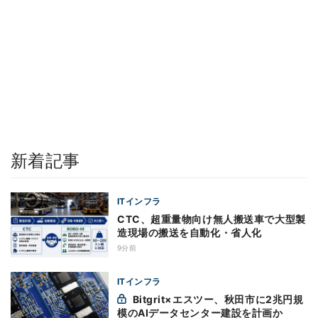
新着記事
ITインフラ
CTC、超重量物向け無人搬送車で大型製
造現場の搬送を自動化・省人化
9分前
ITインフラ
Bitgrit×エスツー、秋田市に2兆円規
模のAIデータセンター建設を計画か