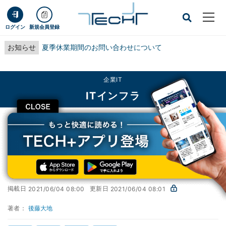
ログイン
新規会員登録
お知らせ
夏季休業期間のお問い合わせについて
企業IT
ITインフラ
CLOSE
TECH+
企業IT
ITインフラ
Windowsパッケージマネージャ1.0公開
PowerShell Core入門 - 基本コマンドの使い方
第151回
Windowsパッケージマネージャ1.0公開
掲載日
更新日
2021/06/04 08:00
2021/06/04 08:01
著者：
後藤大地