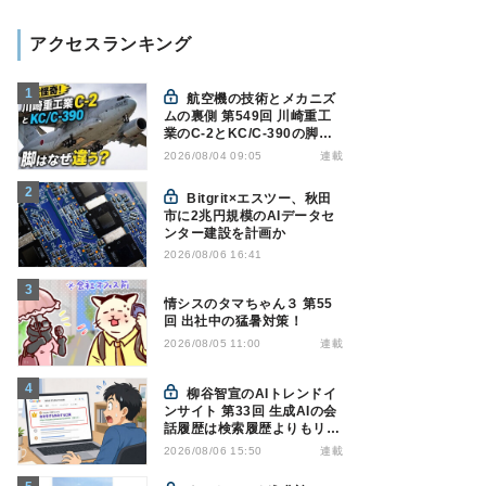
アクセスランキング
航空機の技術とメカニズ
ムの裏側 第549回 川崎重工
業のC-2とKC/C-390の脚は
なぜ違う? - 降着装置は複雑
連載
2026/08/04 09:05
怪奇(5)|軍用輸送機(10)
Bitgrit×エスツー、秋田
市に2兆円規模のAIデータセ
ンター建設を計画か
2026/08/06 16:41
情シスのタマちゃん３ 第55
回 出社中の猛暑対策！
連載
2026/08/05 11:00
柳谷智宣のAIトレンドイ
ンサイト 第33回 生成AIの会
話履歴は検索履歴よりもリス
キー？今のうちに情報漏洩対
連載
2026/08/06 15:50
策を万全にしておこう