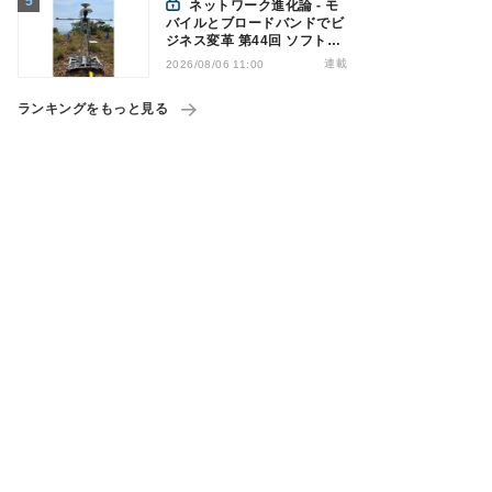
ネットワーク進化論 - モ
バイルとブロードバンドでビ
ジネス変革 第44回 ソフトバ
ンクが「HAPS」のプレ商用
連載
2026/08/06 11:00
サービス開始を表明、本格的
な商用展開のめどは
ランキングをもっと見る