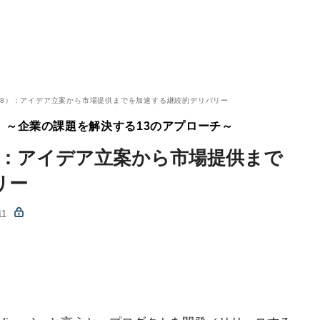
8）：アイデア立案から市場提供までを加速する継続的デリバリー
織」～企業の課題を解決する13のアプローチ～
）：アイデア立案から市場提供まで
リー
11