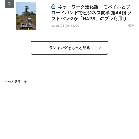
ネットワーク進化論 - モバイルとブ
ロードバンドでビジネス変革 第44回 ソ
フトバンクが「HAPS」のプレ商用サー
ビス開始を表明、本格的な商用展開のめ
連載
2026/08/06 11:00
どは
ランキングをもっと見る
もっと見る