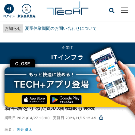
ログイン
新規会員登録
お知らせ
夏季休業期間のお問い合わせについて
企業IT
ITインフラ
CLOSE
TECH+
企業IT
ITインフラ
Instagram×ヒトサラがレストラン予約機能 - 若年層を守るための新機能も発表
Instagram×ヒトサラがレストラン予約機能 -
若年層を守るための新機能も発表
掲載日
更新日
2021/04/27 13:00
2021/11/15 12:49
著者：
岩井 健太