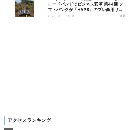
ロードバンドでビジネス変革 第44回 ソ
フトバンクが「HAPS」のプレ商用サー
ビス開始を表明、本格的な商用展開のめ
連載
2026/08/06 11:00
どは
アクセスランキング