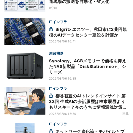
造現場の搬送を自動化・省人化
9分前
ITインフラ
Bitgrit×エスツー、秋田市に2兆円規
模のAIデータセンター建設を計画か
2026/08/06 16:41
周辺機器
Synology、4GBメモリーで価格を抑え
たNAS新製品「DiskStation neo+」シ
リーズ
2026/08/06 16:35
ITインフラ
柳谷智宣のAIトレンドインサイト 第
33回 生成AIの会話履歴は検索履歴より
もリスキー？今のうちに情報漏洩対策を
万全にしておこう
連載
2026/08/06 15:50
ITインフラ
ネットワーク進化論 - モバイルとブ