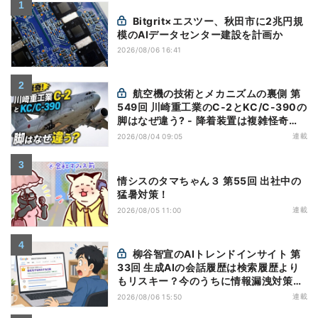
Bitgrit×エスツー、秋田市に2兆円規
模のAIデータセンター建設を計画か
2026/08/06 16:41
航空機の技術とメカニズムの裏側 第
549回 川崎重工業のC-2とKC/C-390の
脚はなぜ違う? - 降着装置は複雑怪奇
(5)|軍用輸送機(10)
連載
2026/08/04 09:05
情シスのタマちゃん３ 第55回 出社中の
猛暑対策！
連載
2026/08/05 11:00
柳谷智宣のAIトレンドインサイト 第
33回 生成AIの会話履歴は検索履歴より
もリスキー？今のうちに情報漏洩対策を
万全にしておこう
連載
2026/08/06 15:50