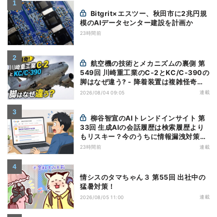
Bitgrit×エスツー、秋田市に2兆円規
模のAIデータセンター建設を計画か
23時間前
航空機の技術とメカニズムの裏側 第
549回 川崎重工業のC-2とKC/C-390の
脚はなぜ違う? - 降着装置は複雑怪奇
(5)|軍用輸送機(10)
連載
2026/08/04 09:05
柳谷智宣のAIトレンドインサイト 第
33回 生成AIの会話履歴は検索履歴より
もリスキー？今のうちに情報漏洩対策を
万全にしておこう
23時間前
連載
情シスのタマちゃん３ 第55回 出社中の
猛暑対策！
連載
2026/08/05 11:00