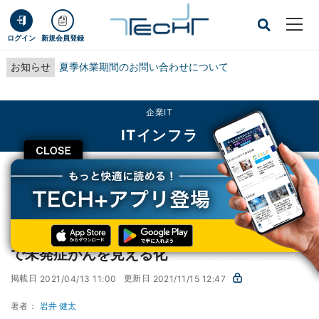
ログイン
新規会員登録
お知らせ
夏季休業期間のお問い合わせについて
企業IT
ITインフラ
CLOSE
TECH+
企業IT
ITインフラ
コニカミノルタ×聖隷福祉事業団、遺伝子検査で未発症がんを見える化
コニカミノルタ×聖隷福祉事業団、遺伝子検査
で未発症がんを見える化
掲載日
更新日
2021/04/13 11:00
2021/11/15 12:47
著者：
岩井 健太