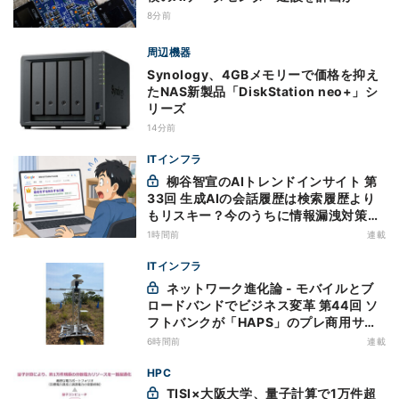
8分前
周辺機器
Synology、4GBメモリーで価格を抑え
たNAS新製品「DiskStation neo+」シ
リーズ
14分前
ITインフラ
柳谷智宣のAIトレンドインサイト 第
33回 生成AIの会話履歴は検索履歴より
もリスキー？今のうちに情報漏洩対策を
万全にしておこう
1時間前
連載
ITインフラ
ネットワーク進化論 - モバイルとブ
ロードバンドでビジネス変革 第44回 ソ
フトバンクが「HAPS」のプレ商用サー
ビス開始を表明、本格的な商用展開のめ
6時間前
連載
どは
HPC
TISI×大阪大学、量子計算で1万件超