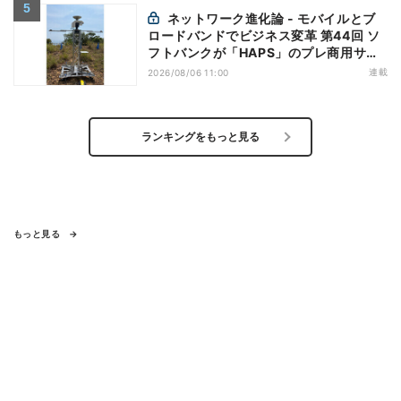
ネットワーク進化論 - モバイルとブ
ロードバンドでビジネス変革 第44回 ソ
フトバンクが「HAPS」のプレ商用サー
ビス開始を表明、本格的な商用展開のめ
連載
2026/08/06 11:00
どは
ランキングをもっと見る
もっと見る