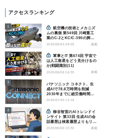
アクセスランキング
航空機の技術とメカニズ
ムの裏側 第549回 川崎重工
業のC-2とKC/C-390の脚は
なぜ違う? - 降着装置は複雑
連載
2026/08/04 09:05
怪奇(5)|軍用輸送機(10)
軍事とIT 第674回 宇宙で
は人工衛星をどう見分けるの
か|戦闘識別(11)
連載
2026/08/08 16:55
パナソニック コネクト、生
成AIで78.8万時間を削減
2030年までに総労働時間
10％削減へ
2026/07/30 13:18
柳谷智宣のAIトレンドイ
ンサイト 第33回 生成AIの会
話履歴は検索履歴よりもリス
キー？今のうちに情報漏洩対
連載
2026/08/06 15:50
策を万全にしておこう