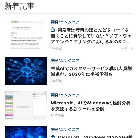
新着記事
開発/エンジニア
開発者は時間のほとんどをコードを
書くことに費やしていない？ソフトウェ
アエンジニアリングにおけるAIの8つの
神話への賛否
3時間前
レポート
開発/エンジニア
生成AIでカスタマーサービス職の人員削
減進む、2030年に半減予測も
8時間前
開発/エンジニア
Microsoft、AIでWindowsの性能分析
を支援する新ツールを公開
10時間前
開発/エンジニア
Microsoft、Windows 11の32GB推