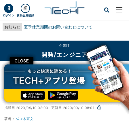
ログイン
新規会員登録
お知らせ
夏季休業期間のお問い合わせについて
企業IT
開発/エンジニア
CLOSE
TECH+
企業IT
開発/エンジニア
コマンドパレットを利用する
1からマスター! Windows Terminal入門
第35回
コマンドパレットを利用する
掲載日
更新日
2020/09/10 08:00
2020/09/10 08:01
著者：
佐々木宣文