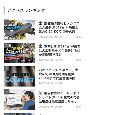
アクセスランキング
航空機の技術とメカニズ
ムの裏側 第549回 川崎重工
業のC-2とKC/C-390の脚は
なぜ違う? - 降着装置は複雑
連載
2026/08/04 09:05
怪奇(5)|軍用輸送機(10)
軍事とIT 第674回 宇宙で
は人工衛星をどう見分けるの
か|戦闘識別(11)
連載
2026/08/08 16:55
パナソニック コネクト、生
成AIで78.8万時間を削減
2030年までに総労働時間
10％削減へ
2026/07/30 13:18
柳谷智宣のAIトレンドイ
ンサイト 第33回 生成AIの会
話履歴は検索履歴よりもリス
キー？今のうちに情報漏洩対
連載
2026/08/06 15:50
策を万全にしておこう