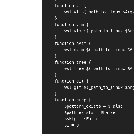
function vi {

    wsl vi $(_path_to_linux $Args
}

function vim {

    wsl vim $(_path_to_linux $Arg
}

function nvim {

    wsl nvim $(_path_to_linux $Ar
}

function tree {

    wsl tree $(_path_to_linux $Ar
}

function git {

    wsl git $(_path_to_linux $Arg
}

function grep {

    $pattern_exists = $False

    $path_exists = $False

    $skip = $False

    $i = 0
