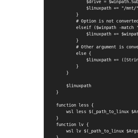
            $drive = $winpath.Sub
            $linuxpath += "/mnt/"
        }

        # Option is not converted
        elseif ($winpath -match '
            $linuxpath += $winpat
        }

        # Other argument is conve
        else {

            $linuxpath += ([Strin
        }

    }

    $linuxpath

}

function less {

    wsl less $(_path_to_linux $Ar
}

function lv {

    wsl lv $(_path_to_linux $Args
}
