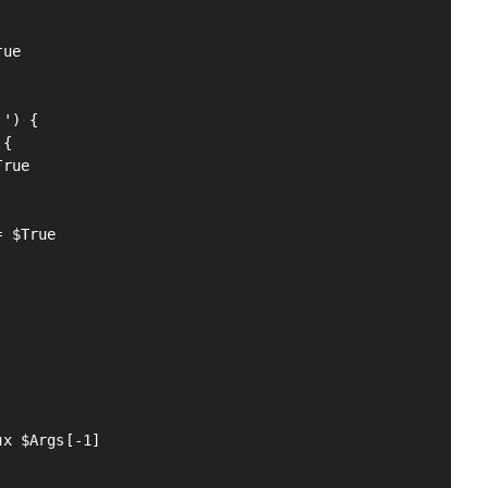
ue

') {

{

rue

 $True

x $Args[-1]
