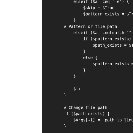
        elseif ($a -ceq '-e') {

            $skip = $True

            $pattern_exists = $Tr
        }

    # Pattern or file path

        elseif ($a -cnotmatch '^-
            if ($pattern_exists) 
                $path_exists = $T
            }

            else {

                $pattern_exists =
            }

        }

        $i++

    }

    # Change file path

    if ($path_exists) {

        $Args[-1] = _path_to_linu
    }
