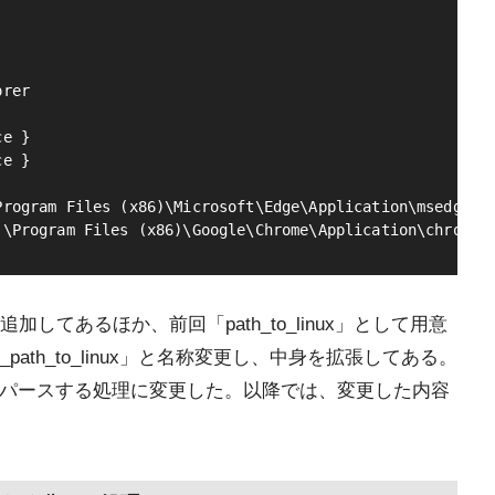
rer

e }

e }

rogram Files (x86)\Microsoft\Edge\Application\msedge.ex
てあるほか、前回「path_to_linux」として用意
th_to_linux」と名称変更し、中身を拡張してある。
数をパースする処理に変更した。以降では、変更した内容