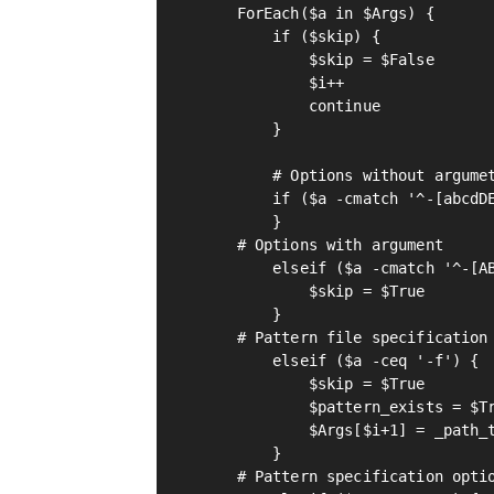
    ForEach($a in $Args) {

        if ($skip) {

            $skip = $False

            $i++

            continue

        }

        # Options without argumet
        if ($a -cmatch '^-[abcdDE
        }

    # Options with argument

        elseif ($a -cmatch '^-[AB
            $skip = $True

        }

    # Pattern file specification 
        elseif ($a -ceq '-f') {

            $skip = $True

            $pattern_exists = $Tr
            $Args[$i+1] = _path_t
        }

    # Pattern specification optio