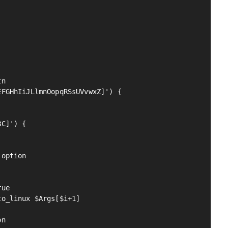
n

FGHhIiJLlmnOopqRSsUVvwxZ]') {

C]') {

option

ue

o_linux $Args[$i+1]

n
