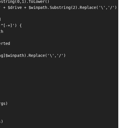
string(0,1).ToLower()

 + $drive + $winpath.Substring(2).Replace('\','/')



^[-+]') {

h

rted

g]$winpath).Replace('\','/')

gs)

)
