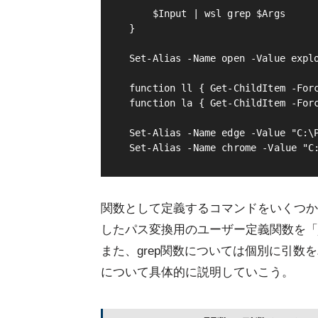
    $Input | wsl grep $Args

}

Set-Alias -Name open -Value explo
function ll { Get-ChildItem -Forc
function la { Get-ChildItem -Forc
Set-Alias -Name edge -Value "C:\P
関数として定義するコマンドをいくつか追加し
したパス変換用のユーザー定義関数を「_pa
また、grep関数については個別に引
について具体的に説明していこう。