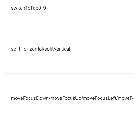
switchToTab0-9
splitHorizontal/splitVertical
moveFocusDown/moveFocusUp/moveFocusLeft/moveFoc