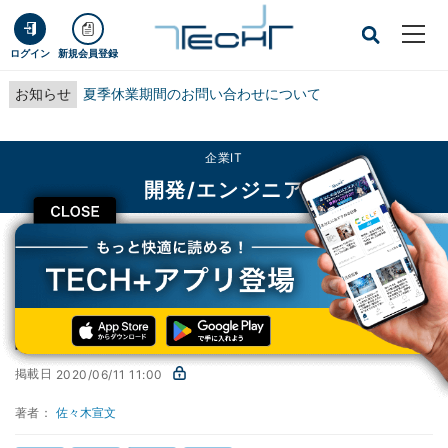
ログイン
新規会員登録
お知らせ
夏季休業期間のお問い合わせについて
企業IT
開発/エンジニア
CLOSE
TECH+
企業IT
開発/エンジニア
設定を見直してみよう
1からマスター! Windows Terminal入門
第23回
設定を見直してみよう
掲載日
2020/06/11 11:00
著者：
佐々木宣文