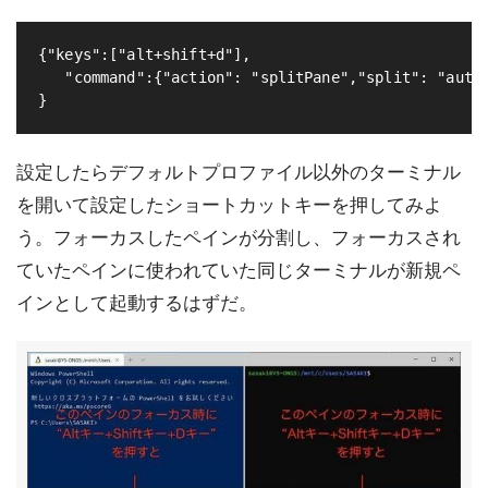
{"keys":["alt+shift+d"],

   "command":{"action": "splitPane","split": "auto"
設定したらデフォルトプロファイル以外のターミナル
を開いて設定したショートカットキーを押してみよ
う。フォーカスしたペインが分割し、フォーカスされ
ていたペインに使われていた同じターミナルが新規ペ
インとして起動するはずだ。