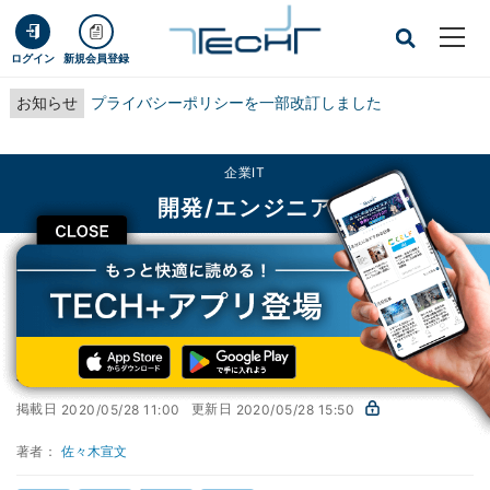
ログイン
新規会員登録
お知らせ
プライバシーポリシーを一部改訂しました
企業IT
開発/エンジニア
CLOSE
TECH+
企業IT
開発/エンジニア
新機能紹介編 - ペインの複製
1からマスター! Windows Terminal入門
第21回
新機能紹介編 - ペインの複製
掲載日
更新日
2020/05/28 11:00
2020/05/28 15:50
著者：
佐々木宣文