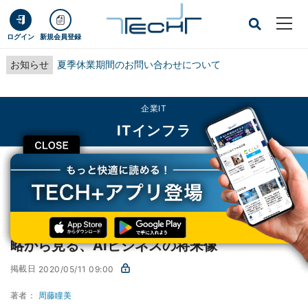
ログイン
新規会員登録
お知らせ
夏季休業期間のお問い合わせについて
企業IT
ITインフラ
CLOSE
TECH+
企業IT
ITインフラ
DMM.comが買収したAI企業・AlgoAgeの戦略から見る、AIビジネスの将来像
DMM.comが買収したAI企業・AlgoAgeの戦
略から見る、AIビジネスの将来像
掲載日
2020/05/11 09:00
著者：
周藤瞳美