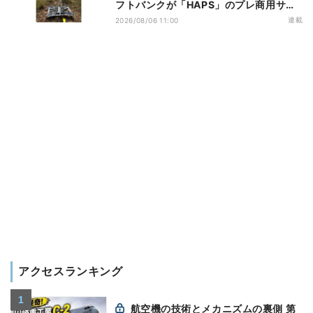
フトバンクが「HAPS」のプレ商用サー
ビス開始を表明、本格的な商用展開のめ
連載
2026/08/06 11:00
どは
アクセスランキング
航空機の技術とメカニズムの裏側 第