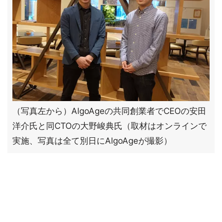
（写真左から）AlgoAgeの共同創業者でCEOの安田
洋介氏と同CTOの大野峻典氏（取材はオンラインで
実施、写真は全て別日にAlgoAgeが撮影）