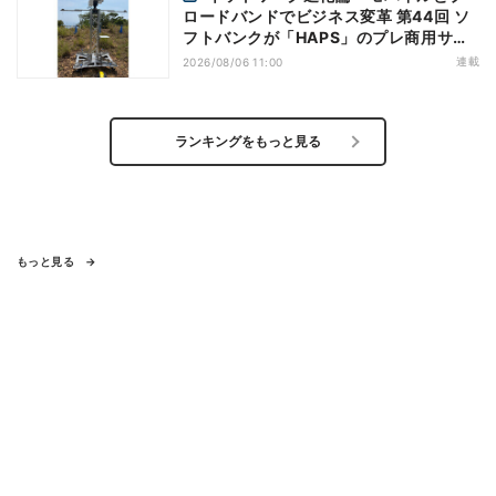
ロードバンドでビジネス変革 第44回 ソ
フトバンクが「HAPS」のプレ商用サー
ビス開始を表明、本格的な商用展開のめ
連載
2026/08/06 11:00
どは
ランキングをもっと見る
もっと見る