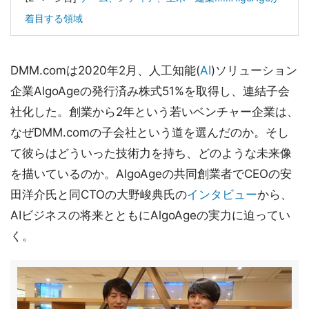
着目する領域
DMM.comは2020年2月、人工知能(
AI
)ソリューション
企業AlgoAgeの発行済み株式51%を取得し、連結子会
社化した。創業から2年という若いベンチャー企業は、
なぜDMM.comの子会社という道を選んだのか。そし
て彼らはどういった技術力を持ち、どのような未来像
を描いているのか。AlgoAgeの共同創業者でCEOの安
田洋介氏と同CTOの大野峻典氏の
インタビュー
から、
AIビジネスの将来とともにAlgoAgeの実力に迫ってい
く。