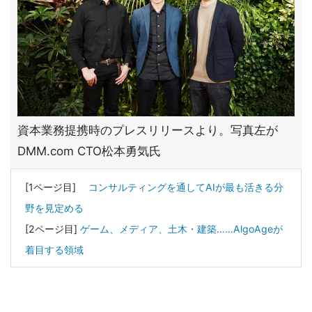
資本業務提携時のプレスリリースより。写真左が
DMM.com CTO松本勇気氏
[1ページ目]
コンサルティングを通してAIが最も活きる分
野を見定める
[2ページ目]
ゲーム、メディア、土木・建築……AlgoAgeが
着目する領域