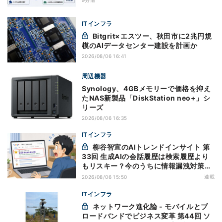
9分前
ITインフラ
Bitgrit×エスツー、秋田市に2兆円規
模のAIデータセンター建設を計画か
2026/08/06 16:41
周辺機器
Synology、4GBメモリーで価格を抑え
たNAS新製品「DiskStation neo+」シ
リーズ
2026/08/06 16:35
ITインフラ
柳谷智宣のAIトレンドインサイト 第
33回 生成AIの会話履歴は検索履歴より
もリスキー？今のうちに情報漏洩対策を
万全にしておこう
連載
2026/08/06 15:50
ITインフラ
ネットワーク進化論 - モバイルとブ
ロードバンドでビジネス変革 第44回 ソ