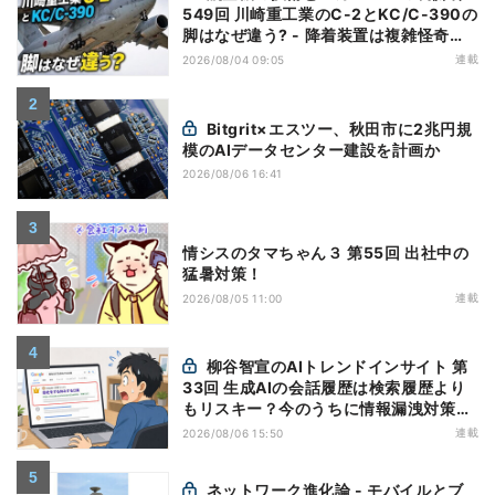
549回 川崎重工業のC-2とKC/C-390の
脚はなぜ違う? - 降着装置は複雑怪奇
(5)|軍用輸送機(10)
連載
2026/08/04 09:05
Bitgrit×エスツー、秋田市に2兆円規
模のAIデータセンター建設を計画か
2026/08/06 16:41
情シスのタマちゃん３ 第55回 出社中の
猛暑対策！
連載
2026/08/05 11:00
柳谷智宣のAIトレンドインサイト 第
33回 生成AIの会話履歴は検索履歴より
もリスキー？今のうちに情報漏洩対策を
万全にしておこう
連載
2026/08/06 15:50
ネットワーク進化論 - モバイルとブ