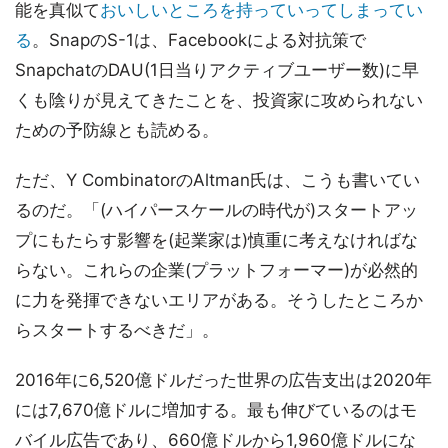
能を真似て
おいしいところを持っていってしまってい
る
。SnapのS-1は、Facebookによる対抗策で
SnapchatのDAU(1日当りアクティブユーザー数)に早
くも陰りが見えてきたことを、投資家に攻められない
ための予防線とも読める。
ただ、Y CombinatorのAltman氏は、こうも書いてい
るのだ。「(ハイパースケールの時代が)スタートアッ
プにもたらす影響を(起業家は)慎重に考えなければな
らない。これらの企業(プラットフォーマー)が必然的
に力を発揮できないエリアがある。そうしたところか
らスタートするべきだ」。
2016年に6,520億ドルだった世界の広告支出は2020年
には7,670億ドルに増加する。最も伸びているのはモ
バイル広告であり、660億ドルから1,960億ドルにな