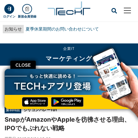
ログイン
新規会員登録
お知らせ
夏季休業期間のお問い合わせについて
企業IT
マーケティング
CLOSE
TECH+
企業IT
マーケティング
SnapがAmazonやAppleを彷彿させる理由、IPOでもぶれない戦略
連載
シリコンバレー101
第696回
SnapがAmazonやAppleを彷彿させる理由、
IPOでもぶれない戦略