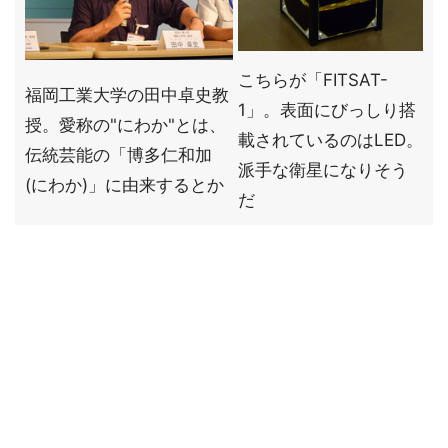
こちらが「FITSAT-
福岡工業大学の田中卓史教
1」。表面にびっしり搭
授。愛称の"にわか"とは、
載されているのはLED。
伝統芸能の「博多仁和加
派手な衛星になりそう
(にわか)」に由来するとか
だ