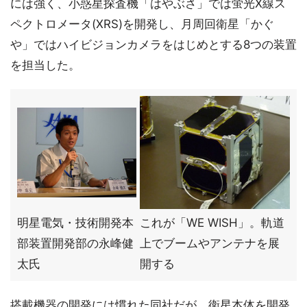
には強く、小惑星探査機「はやぶさ」では蛍光X線ス
ペクトロメータ(XRS)を開発し、月周回衛星「かぐ
や」ではハイビジョンカメラをはじめとする8つの装置
を担当した。
明星電気・技術開発本
これが「WE WISH」。軌道
部装置開発部の永峰健
上でブームやアンテナを展
太氏
開する
搭載機器の開発には慣れた同社だが、衛星本体を開発