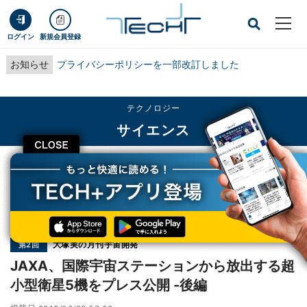
ログイン
新規会員登録
お知らせ
プライバシーポリシーを一部改訂しました
テクノロジー
サイエンス
CLOSE
TECH+
テクノロジー
サイエンス
JAXA、国際宇宙ステーションから放出する超小型衛星5機をプレス公開 -後編
連載
大塚実の月刊宇宙開発
第2回
JAXA、国際宇宙ステーションから放出する超
小型衛星5機をプレス公開 -後編