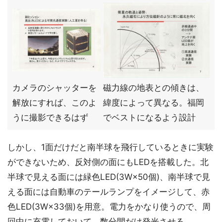
カメラのシャッターを
磁力線の地表との傾きは、
解放にすれば、このよ
緯度によって異なる。福岡
うに撮影できるはず
でベストになるよう設計
しかし、1面だけだと南半球を飛行しているときに実験
ができないため、反対側の面にもLEDを搭載した。北
半球で見える面には緑色LED(3W×50個)、南半球で見
える面には自動車のテールランプをイメージして、赤
色LED(3W×33個)を用意。電力をかなり使うので、周
回中に充電しておいて、数分間だけ発光させる。