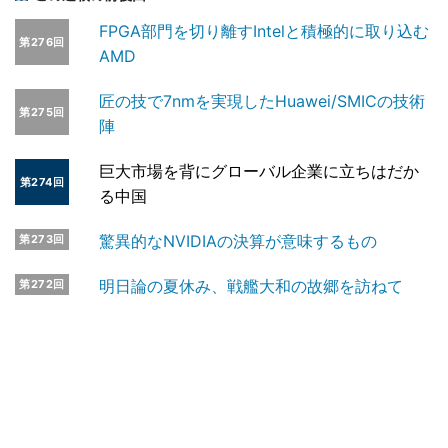
FPGA部門を切り離すIntelと積極的に取り込む
第276回
AMD
匠の技で7nmを実現したHuawei/SMICの技術
第275回
陣
巨大市場を背にグローバル企業に立ちはだか
第274回
る中国
驚異的なNVIDIAの決算が意味するもの
第273回
明日論の夏休み、戦艦大和の故郷を訪ねて
第272回