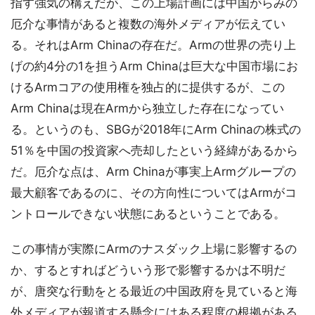
指す強気の構えだが、この上場計画には中国がらみの
厄介な事情があると複数の海外メディアが伝えてい
る。それはArm Chinaの存在だ。Armの世界の売り上
げの約4分の1を担うArm Chinaは巨大な中国市場にお
けるArmコアの使用権を独占的に提供するが、この
Arm Chinaは現在Armから独立した存在になってい
る。というのも、SBGが2018年にArm Chinaの株式の
51％を中国の投資家へ売却したという経緯があるから
だ。厄介な点は、Arm Chinaが事実上Armグループの
最大顧客であるのに、その方向性についてはArmがコ
ントロールできない状態にあるということである。
この事情が実際にArmのナスダック上場に影響するの
か、するとすればどういう形で影響するかは不明だ
が、唐突な行動をとる最近の中国政府を見ていると海
外メディアが報道する懸念にはある程度の根拠がある