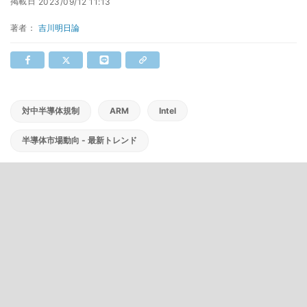
掲載日
2023/09/12 11:13
著者：
吉川明日論
対中半導体規制
ARM
Intel
半導体市場動向 - 最新トレンド