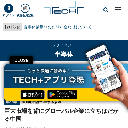
ログイン
新規会員登録
お知らせ
夏季休業期間のお問い合わせについて
テクノロジー
半導体
CLOSE
TECH+
テクノロジー
半導体
巨大市場を背にグローバル企業に立ちはだかる中国
連載
吉川明日論の半導体放談
第274回
巨大市場を背にグローバル企業に立ちはだか
る中国