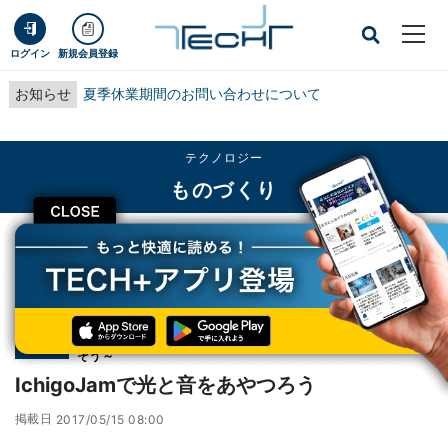
ログイン
新規会員登録
お知らせ
夏季休業期間のお問い合わせについて
テクノロジー
ものづくり
CLOSE
TECH+
テクノロジー
ものづくり
IchigoJamで光と音をあやつろう
連載
プログラミングいちねんせい！ ～IchigoJamでロボットを動か
第5回
そう～
IchigoJamで光と音をあやつろう
掲載日
2017/05/15 08:00