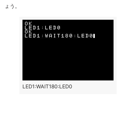
ょう。
LED1:WAIT180:LED0