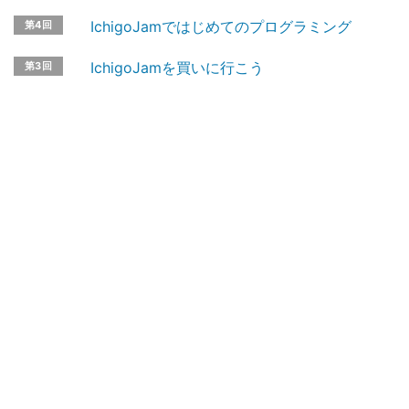
IchigoJamではじめてのプログラミング
第4回
IchigoJamを買いに行こう
第3回