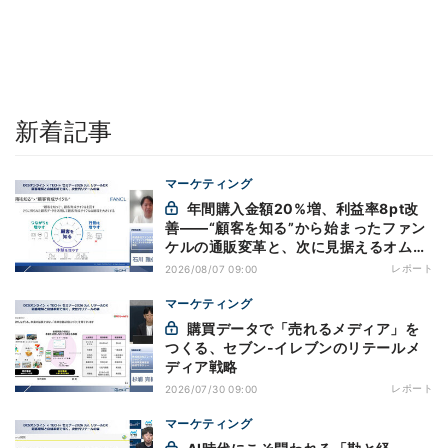
新着記事
マーケティング
年間購入金額20%増、利益率8pt改
善——“顧客を知る”から始まったファン
ケルの通販変革と、次に見据えるオムニ
チャネル
レポート
2026/08/07 09:00
マーケティング
購買データで「売れるメディア」を
つくる、セブン-イレブンのリテールメ
ディア戦略
レポート
2026/07/30 09:00
マーケティング