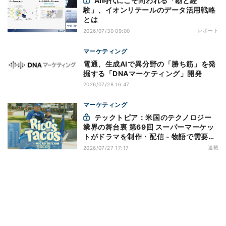
AI時代にこそ問われる「勘と経
験」、イオンリテールのデータ活用戦略
とは
レポート
2026/07/30 09:00
マーケティング
電通、生成AIで異分野の「勝ち筋」を発
掘する「DNAマーケティング」開発
2026/07/28 16:47
マーケティング
テックトピア：米国のテクノロジー
業界の舞台裏 第69回 スーパーマーケッ
トがドラマを制作・配信 - 物語で需要を
演出する小売メディア
連載
2026/07/27 17:17