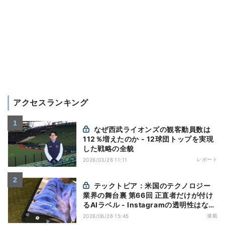
アクセスランキング
なぜ西武ライオンズの観客動員数は
112％増えたのか - 12球団トップを実現
した戦略の全貌
レポート
2026/03/26 11:11
テックトピア：米国のテクノロジー
業界の舞台裏 第66回 正直者だけが付け
るAIラベル - Instagramの透明性はなぜ
逆効果になり得るのか
連載
2026/06/26 15:45