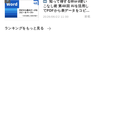
知って得するWord使い
こなし術 第48回 AIを活用し
てPDFから表データをコピー
＆ペーストする
連載
2026/06/22 11:00
ランキングをもっと見る