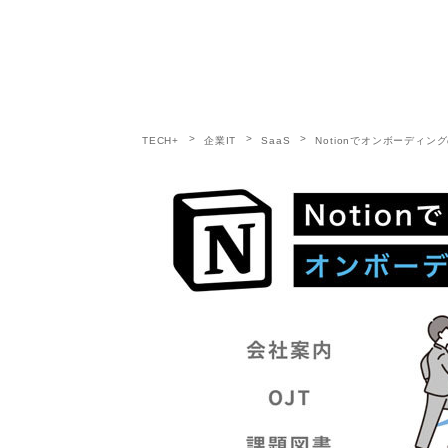
TECH+
企業IT
SaaS
Notionでオンボーディ