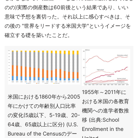
のの)実際の倒産数は60前後という結果であり、いい
意味で予想を裏切った。それ以上に感心すべきは、そ
の後の "世界をリードする米国大学"というイメージを
確立する礎を築いたことだ。
1955年～2011年に
米国における1860年から2005
おける米国の各教育
年にかけての年齢別人口比率
機関への進学者数推
の変化(5歳以下、5-19歳、20-
移 (出典:School
64歳、65歳以上に区分) (U.S.
Enrollment in the
Bureau of the Censusのデー