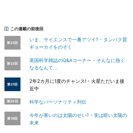
この連載の前後回
いま、サイエンスで一番アツイ? - タンパク質
第23回
ギョーカイをのぞく
英国科学雑誌のQ&Aコーナー - そんなに熱く
第22回
なるなんて…
2年2カ月に1度のチャンス! - 火星ただいま接
第21回
近中
科学なパーソナリティ列伝
第20回
今年が寒いのは太陽のせい? - 実は暗い太陽の
第19回
未来