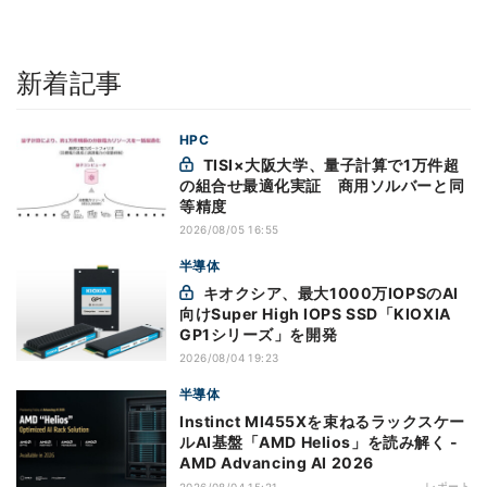
新着記事
HPC
TISI×大阪大学、量子計算で1万件超
の組合せ最適化実証 商用ソルバーと同
等精度
2026/08/05 16:55
半導体
キオクシア、最大1000万IOPSのAI
向けSuper High IOPS SSD「KIOXIA
GP1シリーズ」を開発
2026/08/04 19:23
半導体
Instinct MI455Xを束ねるラックスケー
ルAI基盤「AMD Helios」を読み解く -
AMD Advancing AI 2026
レポート