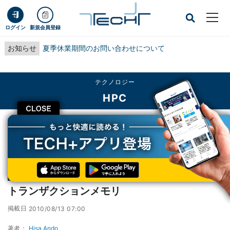
ログイン
新規会員登録
お知らせ
夏季休業期間のお問い合わせについて
テクノロジー
HPC
CLOSE
TECH+
テクノロジー
HPC
トランザクションメモリ
連載
コンピュータアーキテクチャの話
第201回
トランザクションメモリ
掲載日
2010/08/13 07:00
著者：
Hisa Ando