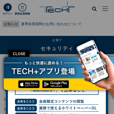
ログイン
新規会員登録
お知らせ
夏季休業期間のお問い合わせについて
企業IT
セキュリティ
CLOSE
TECH+
企業IT
セキュリティ
Microsoft Teamsの機密コンテンツ保護機能リリース、うっかりミスを防止
Microsoft Teamsの機密コンテンツ保護機能
リリース、うっかりミスを防止
掲載日
2025/08/08 10:10
著者：
杉山貴章