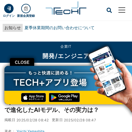
ログイン
新規会員登録
お知らせ
夏季休業期間のお問い合わせについて
企業IT
開発/エンジニア
CLOSE
TECH+
企業IT
開発/エンジニア
OpenAIが「GPT-4.5」発表、スケールアップで進化したAIモデル、その実力
は？
OpenAIが「GPT-4.5」発表、スケールアップ
で進化したAIモデル、その実力は？
掲載日
更新日
2025/02/28 08:42
2025/02/28 08:47
著者：
Yoichi Yamashita