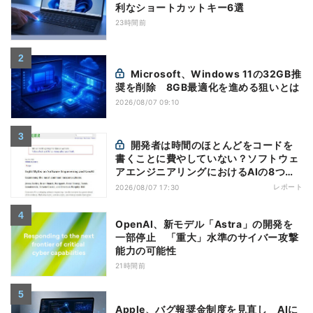
利なショートカットキー6選
23時間前
Microsoft、Windows 11の32GB推
奨を削除 8GB最適化を進める狙いとは
2026/08/07 09:10
開発者は時間のほとんどをコードを
書くことに費やしていない？ソフトウェ
アエンジニアリングにおけるAIの8つの
神話への賛否
レポート
2026/08/07 17:30
OpenAI、新モデル「Astra」の開発を
一部停止 「重大」水準のサイバー攻撃
能力の可能性
21時間前
Apple、バグ報奨金制度を見直し AIに