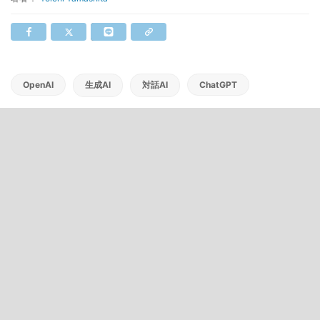
OpenAI
生成AI
対話AI
ChatGPT