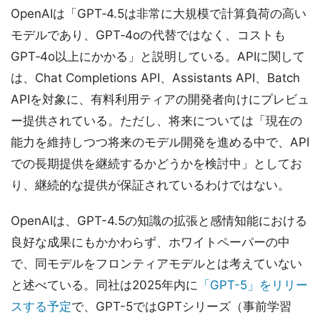
OpenAIは「GPT‑4.5は非常に大規模で計算負荷の高い
モデルであり、GPT‑4oの代替ではなく、コストも
GPT‑4o以上にかかる」と説明している。APIに関して
は、Chat Completions API、Assistants API、Batch
APIを対象に、有料利用ティアの開発者向けにプレビュ
ー提供されている。ただし、将来については「現在の
能力を維持しつつ将来のモデル開発を進める中で、API
での長期提供を継続するかどうかを検討中」としてお
り、継続的な提供が保証されているわけではない。
OpenAIは、GPT-4.5の知識の拡張と感情知能における
良好な成果にもかかわらず、ホワイトペーパーの中
で、同モデルをフロンティアモデルとは考えていない
と述べている。同社は2025年内に
「GPT-5」をリリー
スする予定
で、GPT-5ではGPTシリーズ（事前学習