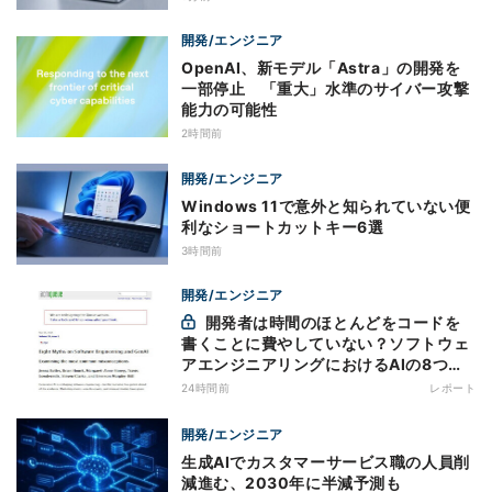
開発/エンジニア
OpenAI、新モデル「Astra」の開発を
一部停止 「重大」水準のサイバー攻撃
能力の可能性
2時間前
開発/エンジニア
Windows 11で意外と知られていない便
利なショートカットキー6選
3時間前
開発/エンジニア
開発者は時間のほとんどをコードを
書くことに費やしていない？ソフトウェ
アエンジニアリングにおけるAIの8つの
神話への賛否
24時間前
レポート
開発/エンジニア
生成AIでカスタマーサービス職の人員削
減進む、2030年に半減予測も