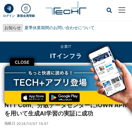
ログイン
新規会員登録
お知らせ
夏季休業期間のお問い合わせについて
企業IT
ITインフラ
CLOSE
TECH+
企業IT
ITインフラ
NTT Com、分散データセンターにIOWN APNを用いて生成AI学習の実証に成功
レポート
NTT Com、分散データセンターにIOWN APN
を用いて生成AI学習の実証に成功
掲載日
2024/10/07 16:47