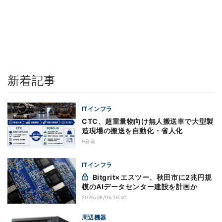
新着記事
ITインフラ
CTC、超重量物向け無人搬送車で大型製
造現場の搬送を自動化・省人化
9分前
ITインフラ
Bitgrit×エスツー、秋田市に2兆円規
模のAIデータセンター建設を計画か
2026/08/06 16:41
周辺機器