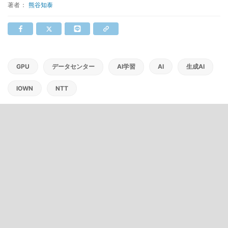
著者：
熊谷知泰
GPU
データセンター
AI学習
AI
生成AI
IOWN
NTT