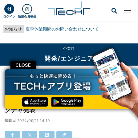
ログイン
新規会員登録
お知らせ
夏季休業期間のお問い合わせについて
企業IT
開発/エンジニア
CLOSE
TECH+
企業IT
開発/エンジニア
オラクル、AI中心型生成開発インフラストラクチャ発表
オラクル、AI中心型生成開発インフラストラ
クチャ発表
掲載日
2024/09/11 14:19