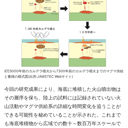
9万5000年前のカルデラ噴火から7300年前のカルデラ噴火までのマグマ供給
と蓄積の模式図(出所:JAMSTEC Webサイト)
今回の研究成果により、海底に堆積した火山噴出物は
その層序を保ち、陸上の試料には記録されていない火
山活動やマグマ供給系の詳細な時間変化を追うことが
できる可能性を秘めていることが示された。これまで
も海底堆積物から広域での数十～数百万年スケールで