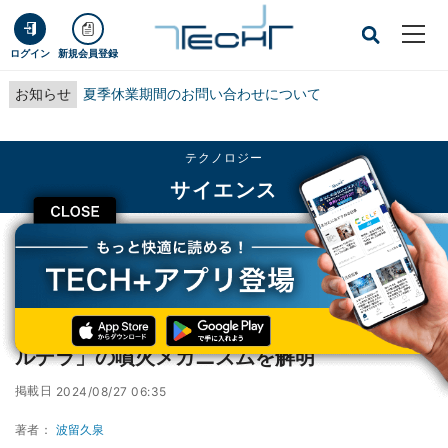
ログイン
新規会員登録
お知らせ
夏季休業期間のお問い合わせについて
テクノロジー
サイエンス
CLOSE
TECH+
テクノロジー
サイエンス
JAMSTECなど、九州カルデラ最南端「鬼界カルデラ」の噴火メカニズムを解明
JAMSTECなど、九州カルデラ最南端「鬼界カ
ルデラ」の噴火メカニズムを解明
掲載日
2024/08/27 06:35
著者：
波留久泉