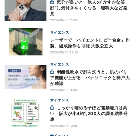
気分が良いと、他人の“かすかな笑
顔”に気付きやすくなる 理科大など発
見
2026/08/07 15:05
サイエンス
レーザーで「ハイエントロピー合金」作
製、組成操作も可能 大阪公立大
2026/08/06 22:25
サイエンス
弱酸性軟水で顔を洗うと、肌のバリ
ア機能が上がる パナソニックと神戸大
が確認
2026/08/06 16:05
サイエンス
しっかり噛める子ほど運動能力は高
い 阪大が小4約1,200人の調査結果発
表
2026/08/06 13:05
サイエンス