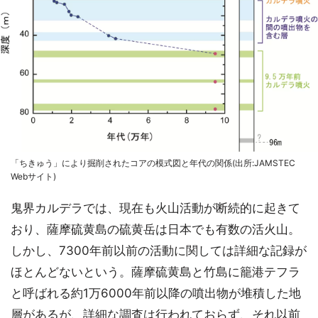
「ちきゅう」により掘削されたコアの模式図と年代の関係(出所:JAMSTEC
Webサイト)
鬼界カルデラでは、現在も火山活動が断続的に起きて
おり、薩摩硫黄島の硫黄岳は日本でも有数の活火山。
しかし、7300年前以前の活動に関しては詳細な記録が
ほとんどないという。薩摩硫黄島と竹島に籠港テフラ
と呼ばれる約1万6000年前以降の噴出物が堆積した地
層があるが、詳細な調査は行われておらず、それ以前