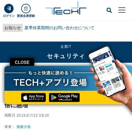
ログイン
新規会員登録
お知らせ
夏季休業期間のお問い合わせについて
企業IT
セキュリティ
CLOSE
TECH+
企業IT
セキュリティ
ヤマト運輸偽るフィッシング詐欺の報告が26倍に急増
ヤマト運輸偽るフィッシング詐欺の報告が26
倍に急増
掲載日
2024/07/23 08:20
著者：
後藤大地