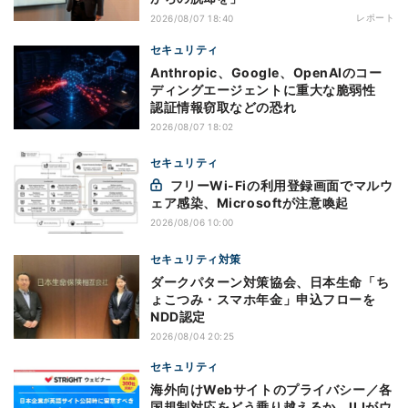
レポート
2026/08/07 18:40
セキュリティ
Anthropic、Google、OpenAIのコー
ディングエージェントに重大な脆弱性
認証情報窃取などの恐れ
2026/08/07 18:02
セキュリティ
フリーWi-Fiの利用登録画面でマルウ
ェア感染、Microsoftが注意喚起
2026/08/06 10:00
セキュリティ対策
ダークパターン対策協会、日本生命「ち
ょこつみ・スマホ年金」申込フローを
NDD認定
2026/08/04 20:25
セキュリティ
海外向けWebサイトのプライバシー／各
国規制対応をどう乗り越えるか、IIJがウ