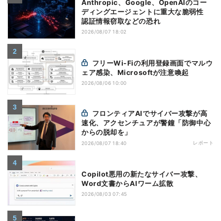
Anthropic、Google、OpenAIのコー
ディングエージェントに重大な脆弱性
認証情報窃取などの恐れ
2026/08/07 18:02
フリーWi-Fiの利用登録画面でマルウ
ェア感染、Microsoftが注意喚起
2026/08/06 10:00
フロンティアAIでサイバー攻撃が高
速化、アクセンチュアが警鐘「防御中心
からの脱却を」
レポート
2026/08/07 18:40
Copilot悪用の新たなサイバー攻撃、
Word文書からAIワーム拡散
2026/08/03 07:45