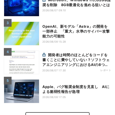
奨を削除 8GB最適化を進める狙いとは
2026/08/07 09:10
OpenAI、新モデル「Astra」の開発を
一部停止 「重大」水準のサイバー攻撃
能力の可能性
2026/08/08 15:28
開発者は時間のほとんどをコードを
書くことに費やしていない？ソフトウェ
アエンジニアリングにおけるAIの8つの
神話への賛否
レポート
2026/08/07 17:30
Apple、バグ報奨金制度を見直し AIに
よる脆弱性報告が急増
2026/08/08 17:05