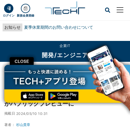
ログイン
新規会員登録
お知らせ
夏季休業期間のお問い合わせについて
企業IT
開発/エンジニア
CLOSE
TECH+
企業IT
開発/エンジニア
Microsoftが発表、macOS向けPlatform SSOがパブリックプレビューに
Microsoftが発表、macOS向けPlatform SSO
がパブリックプレビューに
掲載日
2024/05/10 10:31
著者：
杉山貴章