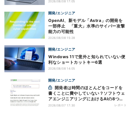
2026/08/08 17:05
開発/エンジニア
OpenAI、新モデル「Astra」の開発を
一部停止 「重大」水準のサイバー攻撃
能力の可能性
2026/08/08 15:28
開発/エンジニア
Windows 11で意外と知られていない便
利なショートカットキー6選
2026/08/08 14:05
開発/エンジニア
開発者は時間のほとんどをコードを
書くことに費やしていない？ソフトウェ
アエンジニアリングにおけるAIの8つの
神話への賛否
レポート
2026/08/07 17:30