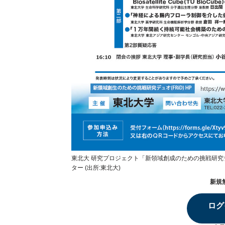
東北大 研究プロジェクト「新領域創成のための挑戦研究デュオ～Fr
ター (出所:東北大)
新規
ログ