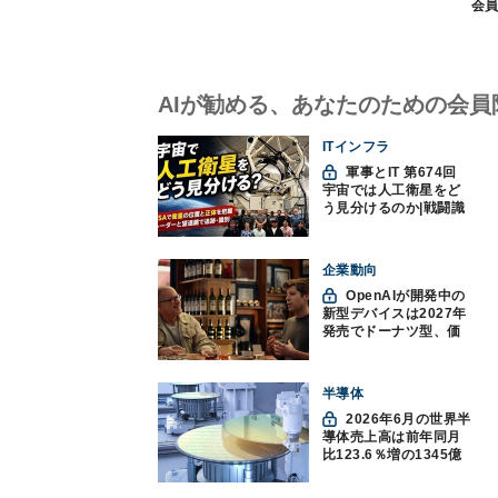
会員
AIが勧める、あなたのための会員
ITインフラ
軍事とIT 第674回
宇宙では人工衛星をど
う見分けるのか|戦闘識
別(11)
企業動向
OpenAIが開発中の
新型デバイスは2027年
発売でドーナツ型、価
格300ドル超に
半導体
2026年6月の世界半
導体売上高は前年同月
比123.6％増の1345億
ドルで過去最高更新
SIA調べ