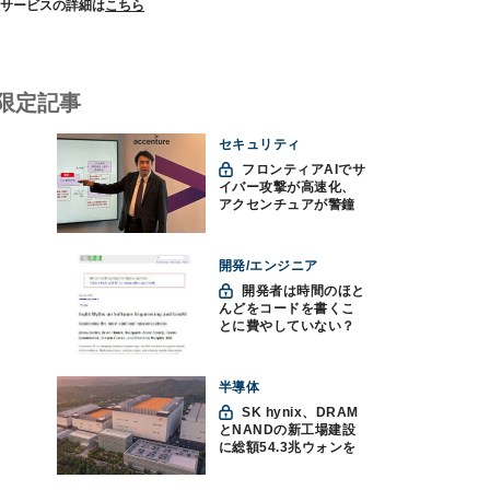
サービスの詳細は
こちら
限定記事
セキュリティ
フロンティアAIでサ
イバー攻撃が高速化、
アクセンチュアが警鐘
「防御中心からの脱却
を」
開発/エンジニア
開発者は時間のほと
んどをコードを書くこ
とに費やしていない？
ソフトウェアエンジニ
アリングにおけるAIの8
つの神話への賛否
半導体
SK hynix、DRAM
とNANDの新工場建設
に総額54.3兆ウォンを
投資