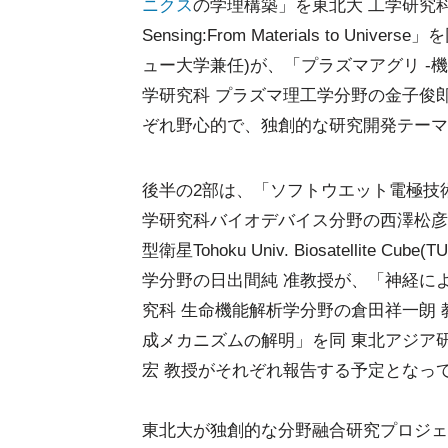
ニクス
の学理構築」を東北大 工学研究科
Sensing:From Materials to Universe
ュー大学兼任)が、「プラズマアグリ -
学研究科 プラズマ理工学分野の金子俊
ぞれ野心的で、独創的な研究開発テーマ
後半の2部は、「ソフトウエット電極技
学研究科バイオデバイス分野の西澤松彦
型衛星Tohoku Univ. Biosatellite
学分野の日出間純 准教授が、「神経に
究科 生命機能解析学分野の倉田祥一朗
成メカニズムの解明」を同 東北アジア
宏 教授がそれぞれ報告する予定となっ
東北大が独創的な分野融合研究プロジェ