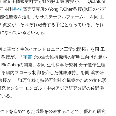
 電光子情報材料学分野の好田誠 教授が、「Quantum
」を同 材料
科学
高等研究所のYong P.Chen教授(米国のパデ
機能性窒素を活用したサステナブルファーム-」を同 工
郎 教授が、それぞれ報告する予定となっている。それ
になっているといえる。
術に基づく生体イオントロニクス工学の開拓」を同 工
 教授が、「
宇宙
での生命維持機構の解明に向けた超小
 Cube(TU BioCube)の開発」を同 生命科学研究科 分子遺伝生理
よる腸内フローラ制御を介した健康維持」を同 薬学研
 教授が、「1万年続く持続可能社会構築のための文化形
研究センター モンゴル・中央アジア研究分野の佐野勝
ている。
クトを進めてきた成果を公表することで、優れた研究