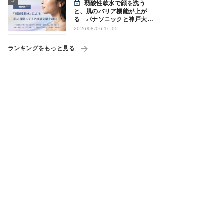
弱酸性軟水で顔を洗う
と、肌のバリア機能が上が
る パナソニックと神戸大が
確認
2026/08/06 16:05
ランキングをもっと見る