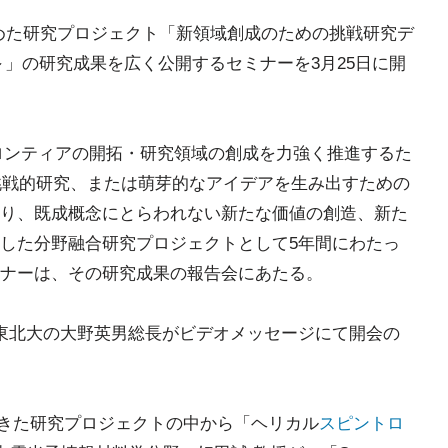
ら始めた研究プロジェクト「新領域創成のための挑戦研究デ
uo (FRiD)～」の研究成果を広く公開するセミナーを3月25日に開
フロンティアの開拓・研究領域の創成を力強く推進するた
る挑戦的研究、または萌芽的なアイデアを生み出すための
り、既成概念にとらわれない新たな価値の創造、新た
した分野融合研究プロジェクトとして5年間にわたっ
ナーは、その研究成果の報告会にあたる。
東北大の大野英男総長がビデオメッセージにて開会の
てきた研究プロジェクトの中から「ヘリカル
スピントロ