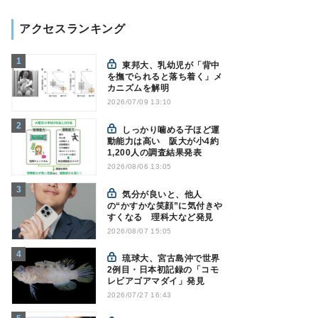
アクセスランキング
東邦大、乳幼児が「背中
を撫でられると落ち着く」メ
カニズムを解明
2026/07/09 13:10
しっかり噛める子ほど運
動能力は高い 阪大が小4約
1,200人の調査結果発表
2026/08/06 13:05
気分が良いと、他人
の“かすかな笑顔”に気付きや
すくなる 理科大など発見
2026/08/07 15:05
琉球大、宮古島沖で世界
2例目・日本初記録の「コモ
レビアゴアマダイ」発見
2026/07/27 16:43