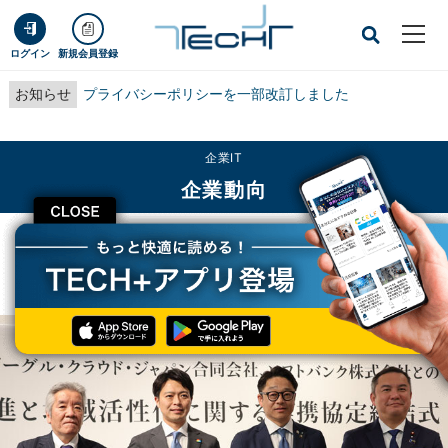
ログイン
新規会員登録
お知らせ
プライバシーポリシーを一部改訂しました
企業IT
企業動向
CLOSE
TECH+
企業IT
企業動向
三重県志摩市、Google Cloud、ソフトバンクがDX推進と地域活性化で連携協定