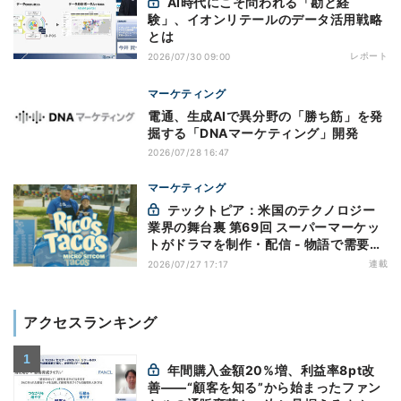
AI時代にこそ問われる「勘と経
験」、イオンリテールのデータ活用戦略
とは
レポート
2026/07/30 09:00
マーケティング
電通、生成AIで異分野の「勝ち筋」を発
掘する「DNAマーケティング」開発
2026/07/28 16:47
マーケティング
テックトピア：米国のテクノロジー
業界の舞台裏 第69回 スーパーマーケッ
トがドラマを制作・配信 - 物語で需要を
演出する小売メディア
連載
2026/07/27 17:17
アクセスランキング
年間購入金額20%増、利益率8pt改
善——“顧客を知る”から始まったファン