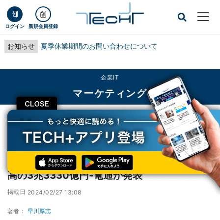
ログイン
新規会員登録
お知らせ
夏季休業期間のお問い合わせについて
企業IT
マーケティング
CLOSE
TECH+
企業IT
マーケティング
2023年の国内インターネット広告費、過去最高の3兆3330億円‐電通が発表
2023年の国内インターネット広告費、過去最
高の3兆3330億円‐電通が発表
掲載日
2024/02/27 13:08
著者：
早川厚志