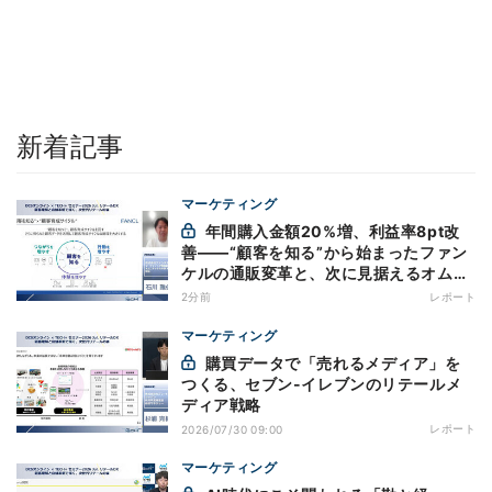
新着記事
マーケティング
年間購入金額20%増、利益率8pt改
善——“顧客を知る”から始まったファン
ケルの通販変革と、次に見据えるオムニ
チャネル
2分前
レポート
マーケティング
購買データで「売れるメディア」を
つくる、セブン-イレブンのリテールメ
ディア戦略
レポート
2026/07/30 09:00
マーケティング