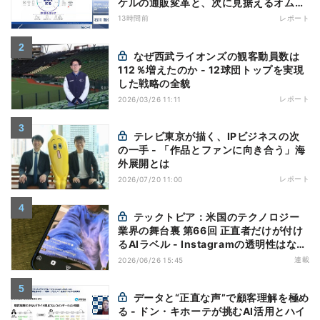
ケルの通販変革と、次に見据えるオムニ
チャネル
13時間前
レポート
なぜ西武ライオンズの観客動員数は
112％増えたのか - 12球団トップを実現
した戦略の全貌
レポート
2026/03/26 11:11
テレビ東京が描く、IPビジネスの次
の一手 - 「作品とファンに向き合う」海
外展開とは
レポート
2026/07/20 11:00
テックトピア：米国のテクノロジー
業界の舞台裏 第66回 正直者だけが付け
るAIラベル - Instagramの透明性はなぜ
逆効果になり得るのか
連載
2026/06/26 15:45
データと“正直な声”で顧客理解を極め
る - ドン・キホーテが挑むAI活用とハイ