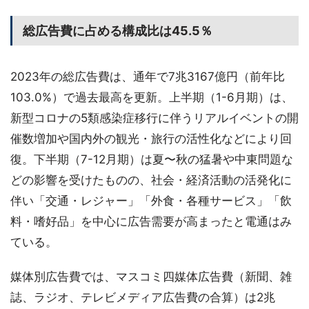
総広告費に占める構成比は45.5％
2023年の総広告費は、通年で7兆3167億円（前年比
103.0%）で過去最高を更新。上半期（1-6月期）は、
新型コロナの5類感染症移行に伴うリアルイベントの開
催数増加や国内外の観光・旅行の活性化などにより回
復。下半期（7-12月期）は夏〜秋の猛暑や中東問題な
どの影響を受けたものの、社会・経済活動の活発化に
伴い「交通・レジャー」「外食・各種サービス」「飲
料・嗜好品」を中心に広告需要が高まったと電通はみ
ている。
媒体別広告費では、マスコミ四媒体広告費（新聞、雑
誌、ラジオ、テレビメディア広告費の合算）は2兆