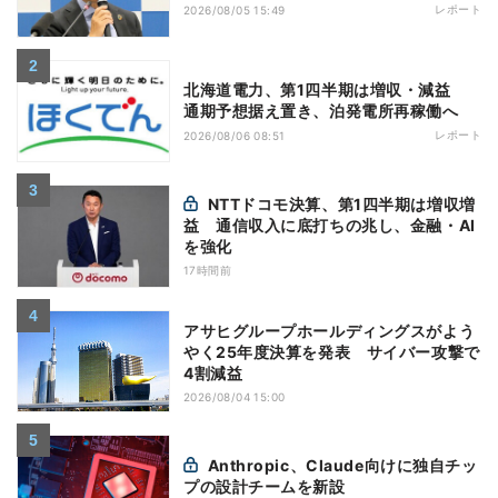
レポート
2026/08/05 15:49
北海道電力、第1四半期は増収・減益
通期予想据え置き、泊発電所再稼働へ
レポート
2026/08/06 08:51
NTTドコモ決算、第1四半期は増収増
益 通信収入に底打ちの兆し、金融・AI
を強化
17時間前
アサヒグループホールディングスがよう
やく25年度決算を発表 サイバー攻撃で
4割減益
2026/08/04 15:00
Anthropic、Claude向けに独自チッ
プの設計チームを新設