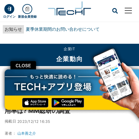
ログイン
新規会員登録
お知らせ
夏季休業期間のお問い合わせについて
企業IT
企業動向
CLOSE
TECH+
企業IT
企業動向
電子処方箋の利用者は3％、マイナ保険証の利用率は? MM総研の調査
電子処方箋の利用者は3％、マイナ保険証の利
用率は? MM総研の調査
掲載日
2023/12/12 16:35
著者：
山本善之介