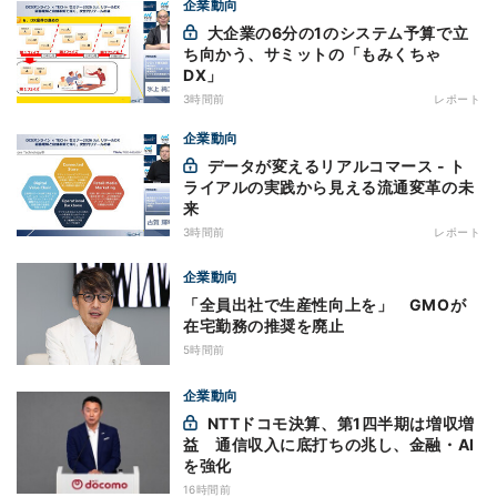
企業動向
大企業の6分の1のシステム予算で立
ち向かう、サミットの「もみくちゃ
DX」
3時間前
レポート
企業動向
データが変えるリアルコマース - ト
ライアルの実践から見える流通変革の未
来
3時間前
レポート
企業動向
「全員出社で生産性向上を」 GMOが
在宅勤務の推奨を廃止
5時間前
企業動向
NTTドコモ決算、第1四半期は増収増
益 通信収入に底打ちの兆し、金融・AI
を強化
16時間前