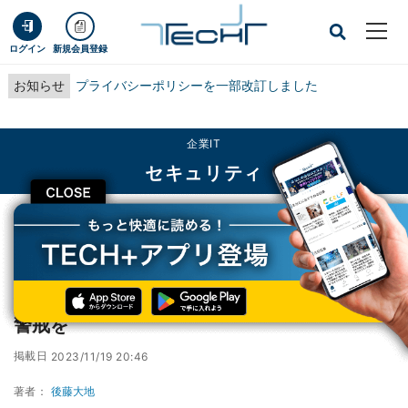
ログイン
新規会員登録
お知らせ
プライバシーポリシーを一部改訂しました
企業IT
セキュリティ
CLOSE
TECH+
企業IT
セキュリティ
年末商戦、クレジットカードのスキミングに警戒を
年末商戦、クレジットカードのスキミングに
警戒を
掲載日
2023/11/19 20:46
著者：
後藤大地