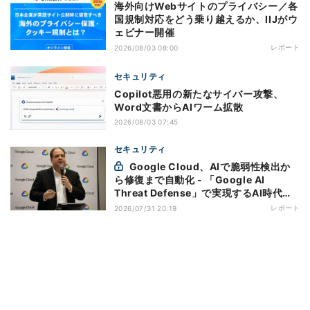
海外向けWebサイトのプライバシー／各
国規制対応をどう乗り越えるか、IIJがウ
ェビナー開催
レポート
2026/08/03 08:00
セキュリティ
Copilot悪用の新たなサイバー攻撃、
Word文書からAIワーム拡散
2026/08/03 07:45
セキュリティ
Google Cloud、AIで脆弱性検出か
ら修復まで自動化 - 「Google AI
Threat Defense」で実現するAI時代の
防御戦略
レポート
2026/07/31 20:19