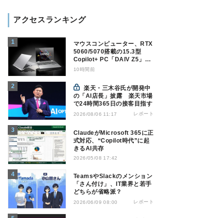
アクセスランキング
マウスコンピューター、RTX
5060/5070搭載の15.3型
Copilot+ PC「DAIV Z5」発
売
10時間前
楽天・三木谷氏が開発中
の「AI店長」披露 楽天市場
で24時間365日の接客目指す
レポート
2026/08/06 11:17
ClaudeがMicrosoft 365に正
式対応、“Copilot時代”に起
きるAI共存
2026/05/08 17:42
TeamsやSlackのメンション
「さん付け」、IT業界と若手
どちらが省略派？
レポート
2026/06/09 08:00