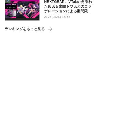
NEXTGEAR、VTuber角巻わ
ため氏＆常闇トワ氏とのコラ
ボレーションによる期間限定
モデル
2026/08/04 15:56
ランキングをもっと見る