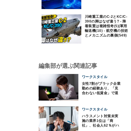
川崎重工業のC-2とKC/C-
390の脚はなぜ違う? - 降
着装置は複雑怪奇(5)|軍用
輸送機(10) - 航空機の技術
とメカニズムの裏側(549)
編集部が選ぶ関連記事
ワークスタイル
女性7割がブラック企業
勤めの経験あり、「見
合わない低賃金」で退
職も
ワークスタイル
ハラスメント対策未実
施の業界1位は「商
社」、社会人62％がハ
ラスメント経験あり