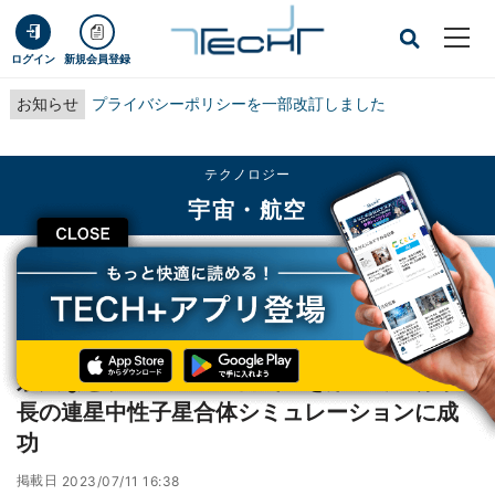
ログイン
新規会員登録
お知らせ
プライバシーポリシーを一部改訂しました
テクノロジー
宇宙・航空
CLOSE
TECH+
テクノロジー
宇宙・航空
京大など、スパコン「富岳」を用いて世界最長の連星中性子星合体シミュレーシ
ョンに成功
京大など、スパコン「富岳」を用いて世界最
長の連星中性子星合体シミュレーションに成
功
掲載日
2023/07/11 16:38