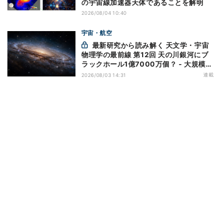
の宇宙線加速器天体であることを解明
2026/08/04 10:40
宇宙・航空
最新研究から読み解く 天文学・宇宙
物理学の最前線 第12回 天の川銀河にブ
ラックホール1億7000万個？ - 大規模計
算が描くその分布
連載
2026/08/03 14:31