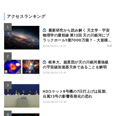
アクセスランキング
最新研究から読み解く 天文学・宇宙
物理学の最前線 第12回 天の川銀河にブ
ラックホール1億7000万個？ - 大規模計
算が描くその分布
連載
2026/08/03 14:31
岐阜大、超星団が天の川銀河最強級
の宇宙線加速器天体であることを解明
2026/08/04 10:40
H3ロケット9号機の7日打上げは延期、
台風13号の影響長期化の恐れ
2026/08/05 14:38