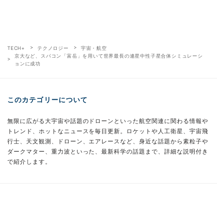
TECH+
テクノロジー
宇宙・航空
京大など、スパコン「富岳」を用いて世界最長の連星中性子星合体シミュレーシ
ョンに成功
このカテゴリーについて
無限に広がる大宇宙や話題のドローンといった航空関連に関わる情報や
トレンド、ホットなニュースを毎日更新。ロケットや人工衛星、宇宙飛
行士、天文観測、ドローン、エアレースなど、身近な話題から素粒子や
ダークマター、重力波といった、最新科学の話題まで、詳細な説明付き
で紹介します。