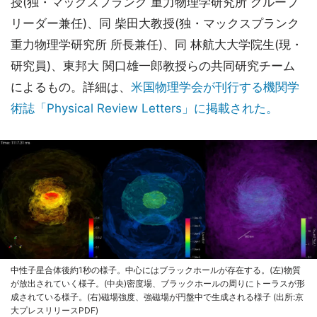
授(独・マックスプランク 重力物理学研究所 グループ
リーダー兼任)、同 柴田大教授(独・マックスプランク
重力物理学研究所 所長兼任)、同 林航大大学院生(現・
研究員)、東邦大 関口雄一郎教授らの共同研究チーム
によるもの。詳細は、
米国物理学会が刊行する機関学
術誌「Physical Review Letters」に掲載された。
中性子星合体後約1秒の様子。中心にはブラックホールが存在する。(左)物質
が放出されていく様子。(中央)密度場、ブラックホールの周りにトーラスが形
成されている様子。(右)磁場強度、強磁場が円盤中で生成される様子 (出所:京
大プレスリリースPDF)