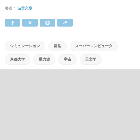
著者：
波留久泉
シミュレーション
富岳
スーパーコンピュータ
京都大学
重力波
宇宙
天文学