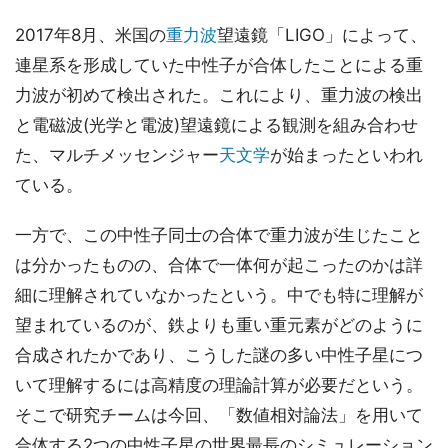
2017年8月、米国の
重力波
望遠鏡「LIGO」によって、
連星系を形成していた中性子が合体したことによる重
力波が初めて検出された。これにより、重力波の検出
と電磁波(光学と電波)望遠鏡による観測を組み合わせ
た、マルチメッセンジャー
天文学
が始まったといわれ
ている。
一方で、この中性子同士の合体で重力波が生じたこと
は分かったものの、合体で一体何が起こったのかは詳
細に理解されていなかったという。中でも特に理解が
望まれているのが、鉄よりも重い重元素がどのように
合成されたかであり、こうした謎の多い中性子星につ
いて理解するには高精度の理論計算が必要だという。
そこで研究チームは今回、「数値相対論法」を用いて
合体する2つの中性子星の世界最長のシミュレーション