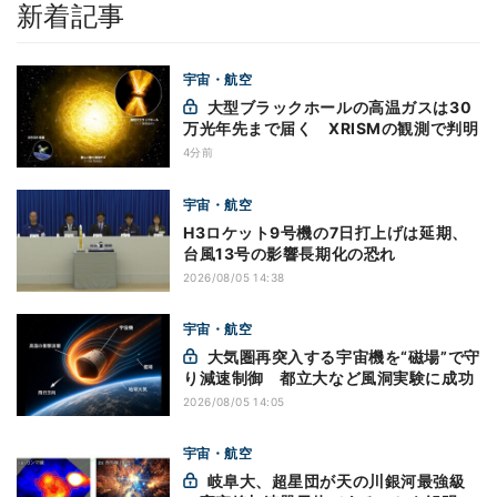
新着記事
宇宙・航空
大型ブラックホールの高温ガスは30
万光年先まで届く XRISMの観測で判明
4分前
宇宙・航空
H3ロケット9号機の7日打上げは延期、
台風13号の影響長期化の恐れ
2026/08/05 14:38
宇宙・航空
大気圏再突入する宇宙機を“磁場”で守
り減速制御 都立大など風洞実験に成功
2026/08/05 14:05
宇宙・航空
岐阜大、超星団が天の川銀河最強級