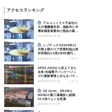
アクセスランキング
アルコニックス子会社の
大川電機製作所、福島市に半
導体製造装置向け部品の新工
場建設を決定
2026/08/06 06:30
レゾナックの2026年12
月期上期のコア営業利益は前
年同期比2.6倍の888億円、
AI向け半導体材料が好調
レポート
2026/08/06 18:26
APEX 2026から見えてきた
未来:先端電子パッケージン
グの最新事情と次なるパラダ
イムシフト
レポート
2026/08/07 07:00
SK hynix、DRAMと
NANDの新工場建設に総額
54.3兆ウォンを投資
2026/08/07 22:53