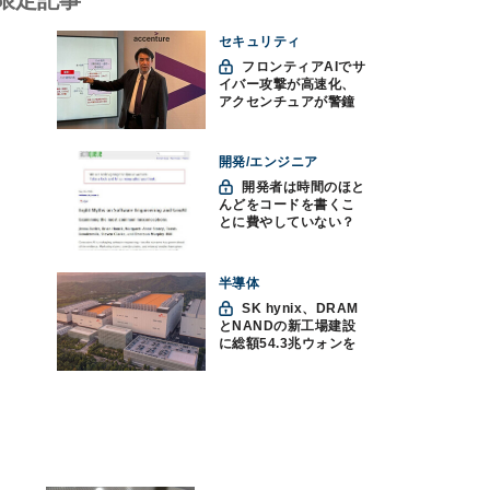
セキュリティ
フロンティアAIでサ
イバー攻撃が高速化、
アクセンチュアが警鐘
「防御中心からの脱却
を」
開発/エンジニア
開発者は時間のほと
んどをコードを書くこ
とに費やしていない？
ソフトウェアエンジニ
アリングにおけるAIの8
つの神話への賛否
半導体
SK hynix、DRAM
とNANDの新工場建設
に総額54.3兆ウォンを
投資