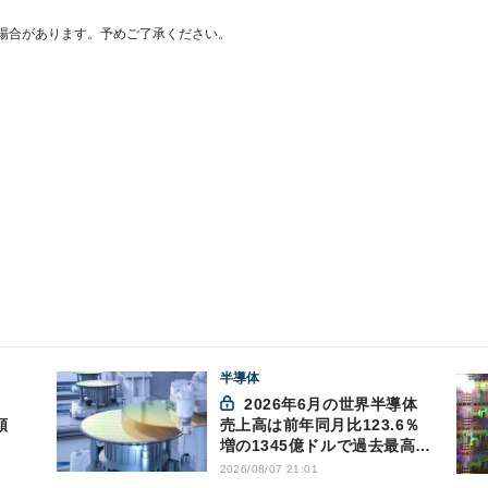
場合があります。予めご了承ください。
半導体
2026年6月の世界半導体
額
売上高は前年同月比123.6％
増の1345億ドルで過去最高更
新 SIA調べ
2026/08/07 21:01