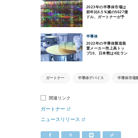
2023年の半導体市場は
前年比6.5％減の5627億
ドル、ガートナーが予
測を下方修正
半導体
2022年の半導体製造装
置メーカー売上高トッ
プ10、日本勢は4社ラン
クイン CINNO調べ
ガートナー
半導体デバイス
半導体市場動
関連リンク
ガートナー
ニュースリリース