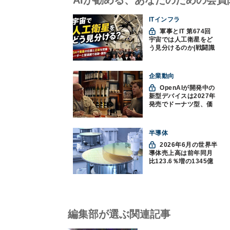
ITインフラ
軍事とIT 第674回
宇宙では人工衛星をど
う見分けるのか|戦闘識
別(11)
企業動向
OpenAIが開発中の
新型デバイスは2027年
発売でドーナツ型、価
格300ドル超に
半導体
2026年6月の世界半
導体売上高は前年同月
比123.6％増の1345億
ドルで過去最高更新
SIA調べ
編集部が選ぶ関連記事