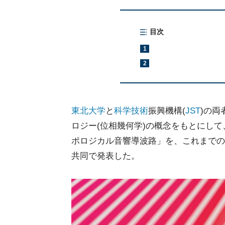
目次
1
2
東北大学
と
科学技術
振興機構(
JST
)の両
ロジー(位相幾何学)の概念をもとにし
ポロジカル音響導波路」を、これまでの中
共同で発表した。