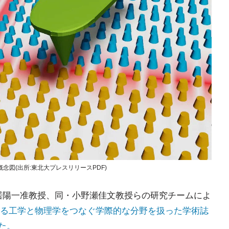
図(出所:東北大プレスリリースPDF)
居陽一准教授、同・小野瀬佳文教授らの研究チームによ
る工学と物理学をつなぐ学際的な分野を扱った学術誌
れた。