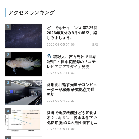
アクセスランキング
どこでもサイエンス 第325回
2026年夏休み8月の星空、楽
しみましょう。
連載
2026/08/05 07:00
琉球大、宮古島沖で世界
2例目・日本初記録の「コモ
レビアゴアマダイ」発見
2026/07/27 16:43
商用化目指す光量子コンピュ
ーターが稼働 研究拠点で世
界初
2026/08/04 21:23
猛暑で免疫機能はどう変化す
る？ - キリン、脱水条件下で
免疫細胞pDCの活性低下を確
認
2026/08/05 16:00