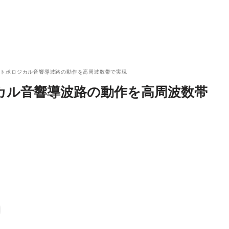
、トポロジカル音響導波路の動作を高周波数帯で実現
カル音響導波路の動作を高周波数帯