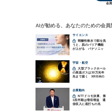
会員
AIが勧める、あなたのための会員
サイエンス
弱酸性軟水で顔を洗
うと、肌のバリア機能
が上がる パナソニッ
クと神戸大が確認
宇宙・航空
大型ブラックホール
の高温ガスは30万光年
先まで届く XRISMの
観測で判明
企業動向
NTTドコモ決算、第
1四半期は増収増益 通
信収入に底打ちの兆
し、金融・AIを強化