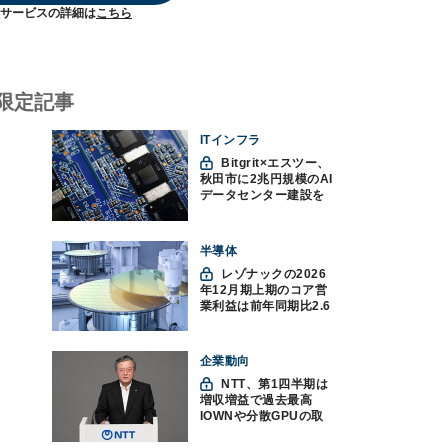
サービスの詳細は
こちら
限定記事
ITインフラ
Bitgrit×エスツー、
秋田市に2兆円規模のAI
データセンター建設を
計画か
半導体
レゾナックの2026
年12月期上期のコア営
業利益は前年同期比2.6
倍の888億円、AI向け半
導体材料が好調
企業動向
NTT、第1四半期は
増収増益で過去最高
IOWNや分散GPUの取
り組みを説明