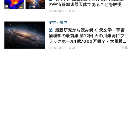
の宇宙線加速器天体であることを解明
2026/08/04 10:40
宇宙・航空
最新研究から読み解く 天文学・宇宙
物理学の最前線 第12回 天の川銀河にブ
ラックホール1億7000万個？ - 大規模計
算が描くその分布
連載
2026/08/03 14:31