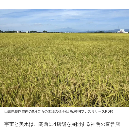
山形県鶴岡市内の9月ごろの圃場の様子(出所:神明プレスリリースPDF)
宇宙と美水は、関西に4店舗を展開する神明の直営店