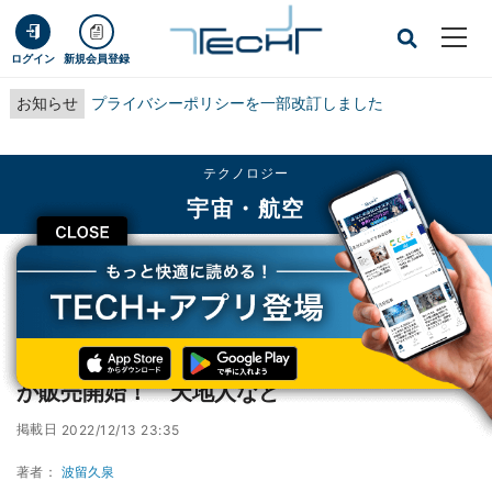
ログイン
新規会員登録
お知らせ
プライバシーポリシーを一部改訂しました
テクノロジー
宇宙・航空
CLOSE
TECH+
テクノロジー
宇宙・航空
2022年収穫の「宇宙ビッグデータ米」の新米が販売開始！ 天地人など
2022年収穫の「宇宙ビッグデータ米」の新米
が販売開始！ 天地人など
掲載日
2022/12/13 23:35
著者：
波留久泉