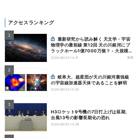
アクセスランキング
最新研究から読み解く 天文学・宇宙
物理学の最前線 第12回 天の川銀河にブ
ラックホール1億7000万個？ - 大規模計
算が描くその分布
連載
2026/08/03 14:31
岐阜大、超星団が天の川銀河最強級
の宇宙線加速器天体であることを解明
2026/08/04 10:40
H3ロケット9号機の7日打上げは延期、
台風13号の影響長期化の恐れ
2026/08/05 14:38