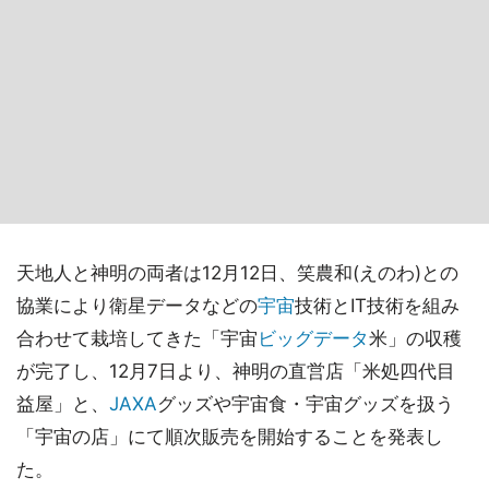
天地人と神明の両者は12月12日、笑農和(えのわ)との
協業により衛星データなどの
宇宙
技術とIT技術を組み
合わせて栽培してきた「宇宙
ビッグデータ
米」の収穫
が完了し、12月7日より、神明の直営店「米処四代目
益屋」と、
JAXA
グッズや宇宙食・宇宙グッズを扱う
「宇宙の店」にて順次販売を開始することを発表し
た。