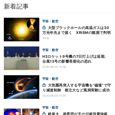
新着記事
宇宙・航空
大型ブラックホールの高温ガスは30
万光年先まで届く XRISMの観測で判明
4分前
宇宙・航空
H3ロケット9号機の7日打上げは延期、
台風13号の影響長期化の恐れ
2026/08/05 14:38
宇宙・航空
大気圏再突入する宇宙機を“磁場”で守
り減速制御 都立大など風洞実験に成功
2026/08/05 14:05
宇宙・航空
岐阜大、超星団が天の川銀河最強級