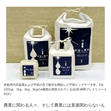
米処四代目益屋および宇宙の店で販売を開始した宇宙ビッグデータ米。2合
(300g)、1kg、2kg、5kgの4種類が用意されている(出所:神明プレスリリース
PDF)
農業に関わる人々、そして農業には直接関わらないも