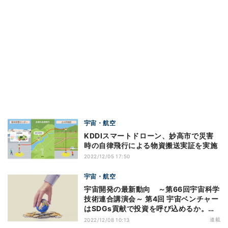
宇宙・航空
KDDIスマートドローン、妙高市で災害
時の自律飛行による物資搬送実証を実施
2022/12/05 17:50
宇宙・航空
宇宙開発の最新動向 ～第66回宇宙科学
技術連合講演会～ 第4回 宇宙ベンチャー
はSDGs貢献で投資を呼び込めるか。事
例分析と課題から見る
連載
2022/12/08 10:13