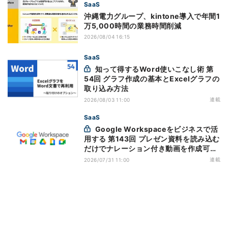
SaaS
沖縄電力グループ、kintone導入で年間1
万5,000時間の業務時間削減
2026/08/04 16:15
SaaS
知って得するWord使いこなし術 第
54回 グラフ作成の基本とExcelグラフの
取り込み方法
連載
2026/08/03 11:00
SaaS
Google Workspaceをビジネスで活
用する 第143回 プレゼン資料を読み込む
だけでナレーション付き動画を作成可能
になった「Google Vids」
連載
2026/07/31 11:00