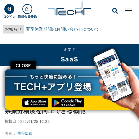
ログイン
新規会員登録
お知らせ
夏季休業期間のお問い合わせについて
企業IT
SaaS
CLOSE
TECH+
企業IT
SaaS
AI OCRサービス「Paperoid」、ユーザーが帳票振分精度を向上できる機能
AI OCRサービス「Paperoid」、ユーザーが帳
票振分精度を向上できる機能
掲載日
2022/11/25 12:35
著者：
熊谷知泰