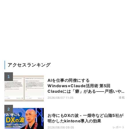
アクセスランキング
AIを仕事の同僚にする
Windows×Claude活用術 第5回
Claudeには「癖」がある――戸惑いや
すい7つの仕様
連載
2026/08/07 11:05
お寺にもDXの波 - 一畑寺など山陰5社が
明かしたkintone導入の効果
レポート
2026/08/06 09:05