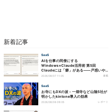
新着記事
SaaS
AIを仕事の同僚にする
Windows×Claude活用術 第5回
Claudeには「癖」がある――戸惑いや
すい7つの仕様
連載
2026/08/07 11:05
SaaS
お寺にもDXの波 - 一畑寺など山陰5社が
明かしたkintone導入の効果
レポート
2026/08/06 09:05