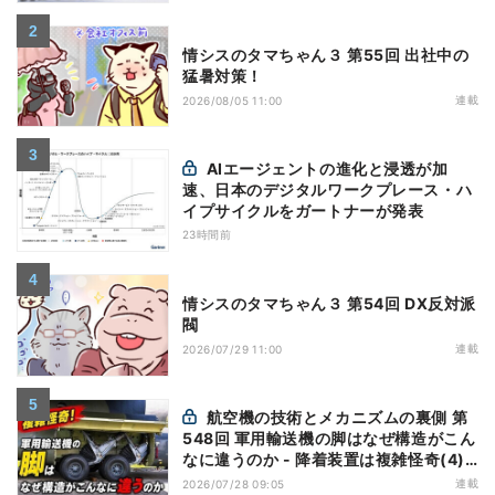
情シスのタマちゃん３ 第55回 出社中の
猛暑対策！
連載
2026/08/05 11:00
AIエージェントの進化と浸透が加
速、日本のデジタルワークプレース・ハ
イプサイクルをガートナーが発表
23時間前
情シスのタマちゃん３ 第54回 DX反対派
閥
連載
2026/07/29 11:00
航空機の技術とメカニズムの裏側 第
548回 軍用輸送機の脚はなぜ構造がこん
なに違うのか - 降着装置は複雑怪奇(4)|
軍用輸送機(9)
連載
2026/07/28 09:05