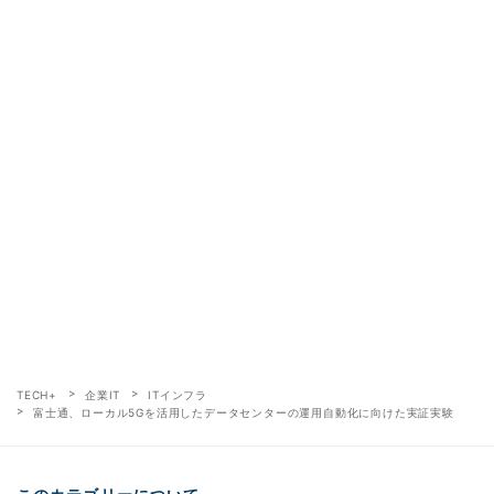
TECH+
企業IT
ITインフラ
富士通、ローカル5Gを活用したデータセンターの運用自動化に向けた実証実験