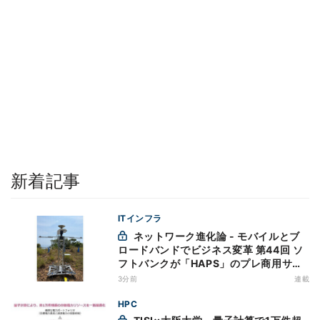
新着記事
ITインフラ
ネットワーク進化論 - モバイルとブ
ロードバンドでビジネス変革 第44回 ソ
フトバンクが「HAPS」のプレ商用サー
ビス開始を表明、本格的な商用展開のめ
3分前
連載
どは
HPC