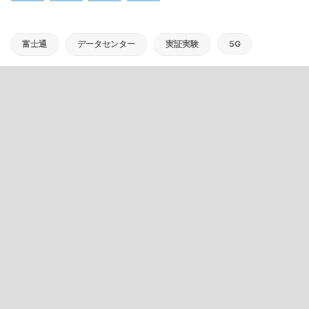
富士通
データセンター
実証実験
5G