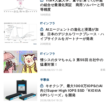
TISI×大阪大学、量子計算で1万件超
の組合せ最適化実証 商用ソルバーと同
等精度
18時間前
ITインフラ
AIエージェントの進化と浸透が加
速、日本のデジタルワークプレース・ハ
イプサイクルをガートナーが発表
20時間前
ITインフラ
情シスのタマちゃん３ 第55回 出社中の
猛暑対策！
連載
2026/08/05 11:00
半導体
キオクシア、最大1000万IOPSのAI
向けSuper High IOPS SSD「KIOXIA
GP1シリーズ」を開発
2026/08/04 19:23