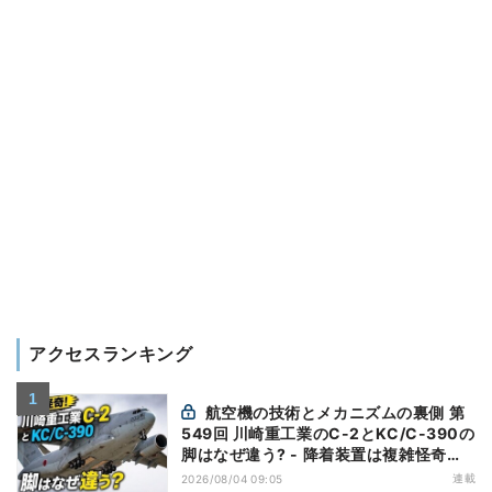
アクセスランキング
航空機の技術とメカニズムの裏側 第
549回 川崎重工業のC-2とKC/C-390の
脚はなぜ違う? - 降着装置は複雑怪奇
(5)|軍用輸送機(10)
連載
2026/08/04 09:05