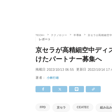
TECH+
テクノロジー
半導体
京セラが高精細空
レポート
京セラが高精細空中ディ
けたパートナー募集へ
掲載日
更新日
2022/10/13 06:55
2022/10/14 17:
著者：
小林行雄
FPD
CEATEC
京セラ
組み込み