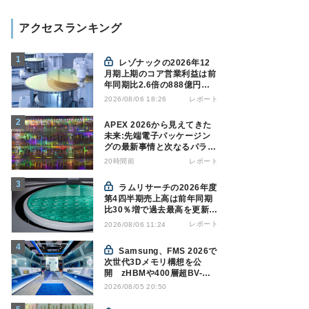
アクセスランキング
レゾナックの2026年12
月期上期のコア営業利益は前
年同期比2.6倍の888億円、
AI向け半導体材料が好調
レポート
2026/08/06 18:26
APEX 2026から見えてきた
未来:先端電子パッケージン
グの最新事情と次なるパラダ
イムシフト
20時間前
レポート
ラムリサーチの2026年度
第4四半期売上高は前年同期
比30％増で過去最高を更新、
NAND関連が好調
レポート
2026/08/06 11:24
Samsung、FMS 2026で
次世代3Dメモリ構想を公
開 zHBMや400層超BV-
NANDを披露
2026/08/05 20:50