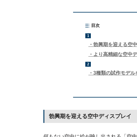
目次
1
勃興期を迎える空
より高精細な空中
2
3種類の試作モデルを
勃興期を迎える空中ディスプレイ
何もない空中に絵が映し出される「空中