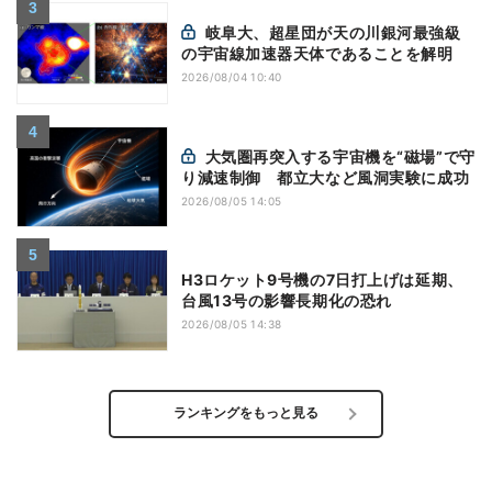
岐阜大、超星団が天の川銀河最強級
の宇宙線加速器天体であることを解明
2026/08/04 10:40
大気圏再突入する宇宙機を“磁場”で守
り減速制御 都立大など風洞実験に成功
2026/08/05 14:05
H3ロケット9号機の7日打上げは延期、
台風13号の影響長期化の恐れ
2026/08/05 14:38
ランキングをもっと見る