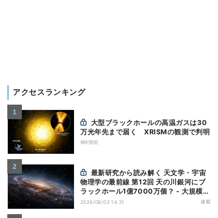
アクセスランキング
大型ブラックホールの高温ガスは30
万光年先まで届く XRISMの観測で判明
9時間前
最新研究から読み解く 天文学・宇宙
物理学の最前線 第12回 天の川銀河にブ
ラックホール1億7000万個？ - 大規模計
算が描くその分布
連載
2026/08/03 14:31