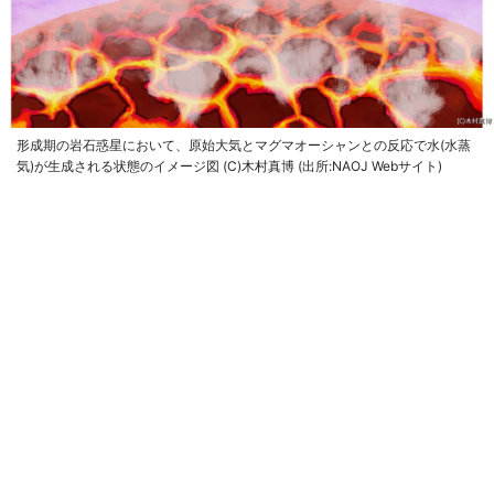
形成期の岩石惑星において、原始大気とマグマオーシャンとの反応で水(水蒸
気)が生成される状態のイメージ図 (C)木村真博 (出所:NAOJ Webサイト)