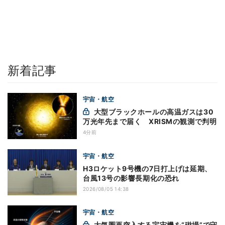
新着記事
宇宙・航空
大型ブラックホールの高温ガスは30
万光年先まで届く XRISMの観測で判明
4分前
宇宙・航空
H3ロケット9号機の7日打上げは延期、
台風13号の影響長期化の恐れ
2026/08/05 14:38
宇宙・航空
大気圏再突入する宇宙機を“磁場”で守