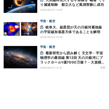
り減速制御 都立大など風洞実験に成功
2026/08/05 14:05
宇宙・航空
岐阜大、超星団が天の川銀河最強級
の宇宙線加速器天体であることを解明
2026/08/04 10:40
宇宙・航空
最新研究から読み解く 天文学・宇宙
物理学の最前線 第12回 天の川銀河にブ
ラックホール1億7000万個？ - 大規模計
算が描くその分布
連載
2026/08/03 14:31