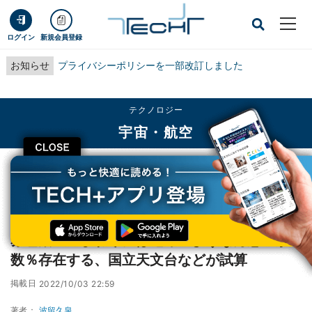
ログイン
新規会員登録
お知らせ
プライバシーポリシーを一部改訂しました
テクノロジー
宇宙・航空
CLOSE
TECH+
テクノロジー
宇宙・航空
赤色矮星のまわりには地球のような海惑星が数％存在する、国立天文台などが試
算
赤色矮星のまわりには地球のような海惑星が
数％存在する、国立天文台などが試算
掲載日
2022/10/03 22:59
著者：
波留久泉