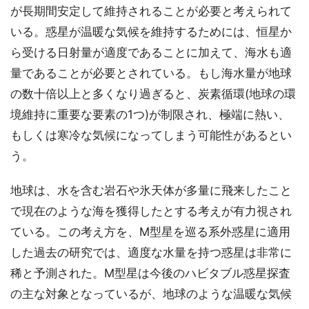
が長期間安定して維持されることが必要と考えられて
いる。惑星が温暖な気候を維持するためには、恒星か
ら受ける日射量が適度であることに加えて、海水も適
量であることが必要とされている。もし海水量が地球
の数十倍以上と多くなり過ぎると、炭素循環(地球の環
境維持に重要な要素の1つ)が制限され、極端に熱い、
もしくは寒冷な気候になってしまう可能性があるとい
う。
地球は、水を含む岩石や氷天体が多量に飛来したこと
で現在のような海を獲得したとする考えが有力視され
ている。この考え方を、M型星を巡る系外惑星に適用
した過去の研究では、適度な水量を持つ惑星は非常に
稀と予測された。M型星は今後のハビタブル惑星探査
の主な対象となっているが、地球のような温暖な気候