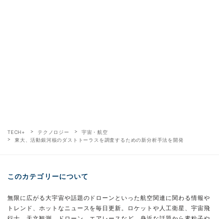
TECH+
テクノロジー
宇宙・航空
東大、活動銀河核のダストトーラスを調査するための新分析手法を開発
このカテゴリーについて
無限に広がる大宇宙や話題のドローンといった航空関連に関わる情報や
トレンド、ホットなニュースを毎日更新。ロケットや人工衛星、宇宙飛
行士、天文観測、ドローン、エアレースなど、身近な話題から素粒子や