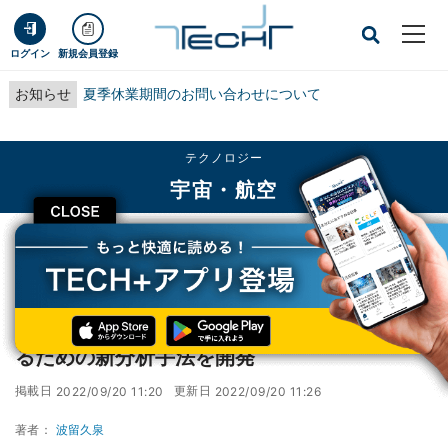
ログイン
新規会員登録
お知らせ
夏季休業期間のお問い合わせについて
テクノロジー
宇宙・航空
CLOSE
TECH+
テクノロジー
宇宙・航空
東大、活動銀河核のダストトーラスを調査するための新分析手法を開発
東大、活動銀河核のダストトーラスを調査す
るための新分析手法を開発
掲載日
更新日
2022/09/20 11:20
2022/09/20 11:26
著者：
波留久泉