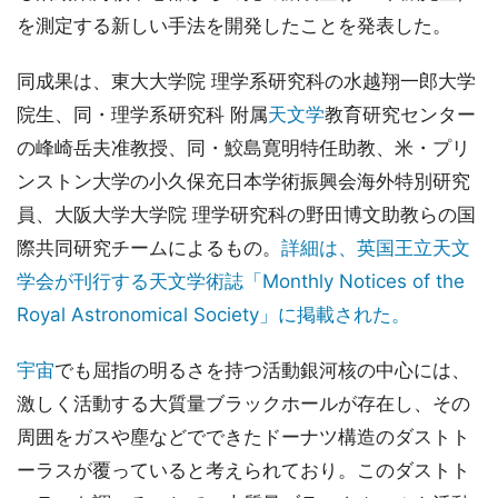
を測定する新しい手法を開発したことを発表した。
同成果は、東大大学院 理学系研究科の水越翔一郎大学
院生、同・理学系研究科 附属
天文学
教育研究センター
の峰崎岳夫准教授、同・鮫島寛明特任助教、米・プリ
ンストン大学の小久保充日本学術振興会海外特別研究
員、大阪大学大学院 理学研究科の野田博文助教らの国
際共同研究チームによるもの。
詳細は、英国王立天文
学会が刊行する天文学術誌「Monthly Notices of the
Royal Astronomical Society」に掲載された。
宇宙
でも屈指の明るさを持つ活動銀河核の中心には、
激しく活動する大質量ブラックホールが存在し、その
周囲をガスや塵などでできたドーナツ構造のダストト
ーラスが覆っていると考えられており。このダストト