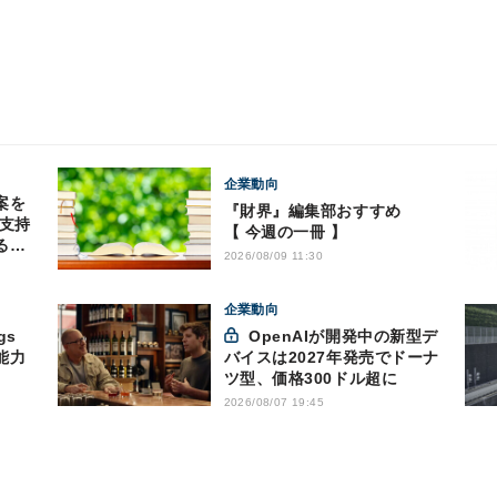
企業動向
案を
『財界』編集部おすすめ
閣支持
【 今週の一冊 】
る実
2026/08/09 11:30
企業動向
gs
OpenAIが開発中の新型デ
能力
バイスは2027年発売でドーナ
ツ型、価格300ドル超に
2026/08/07 19:45