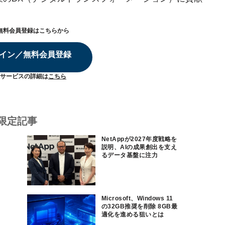
無料会員登録はこちらから
イン／無料会員登録
サービスの詳細は
こちら
限定記事
NetAppが2027年度戦略を
説明、AIの成果創出を支え
るデータ基盤に注力
Microsoft、Windows 11
の32GB推奨を削除 8GB最
適化を進める狙いとは