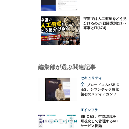
宇宙では人工衛星をどう見
分けるのか|戦闘識別(11) -
軍事とIT(674)
編集部が選ぶ関連記事
セキュリティ
ブロードコム×SB C
＆S、シマンテック買収
後初のメディアカンフ
ァレンス実施
ITインフラ
SB C&S、空気環境を
可視化して管理するIoT
サービス開始