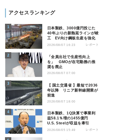
アクセスランキング
日本製鉄、3000億円投じた
40年ぶりの新熱延ラインが竣
工 EV向け鋼板生産を強化
レポート
2026/08/07 16:23
「全員出社で生産性向上
を」 GMOが在宅勤務の推
奨を廃止
2026/08/07 07:00
【 国土交通省 】最短で2036
年以降 リニア新幹線開業が
前進
2026/08/07 18:00
日本製鉄、1Q決算で事業利
益58.1％増の1455億円
U.S. Steelが収益を牽引
レポート
2026/08/05 15:49