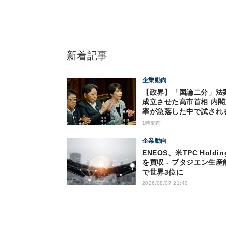
新着記事
企業動向
【政界】「国論二分」法
成立させた高市首相 内
率が急落した中で試され
行力
1時間前
企業動向
ENEOS、米TPC Holdin
を買収 - ブタジエン生産
で世界3位に
2026/08/07 21:40