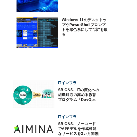
Windows 11のデスクトッ
プやPowerShellプロンプ
トを寒色系にして"涼"を取
る
ITインフラ
SB C&S、ITの変化への
組織対応力高める教育
プログラム「DevOps-
ABC」
ITインフラ
SB C&S、ノーコード
でAIモデルを作成可能
なサービスを3カ月間無